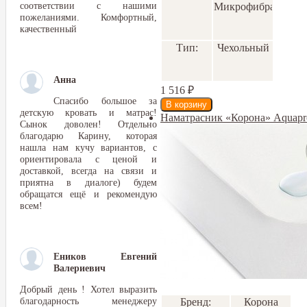
соответствии с нашими
Микрофибра
пожеланиями. Комфортный,
качественный
Тип:
Чехольный
Анна
1 516
₽
Спасибо большое за
детскую кровать и матрас!
Наматрасник «Корона» Aquapro
Сынок доволен! Отдельно
благодарю Карину, которая
нашла нам кучу вариантов, с
ориентировала с ценой и
доставкой, всегда на связи и
приятна в диалоге) будем
обращатся ещё и рекомендую
всем!
Еников Евгений
Валериевич
Добрый день ! Хотел выразить
благодарность менеджеру
Бренд:
Корона