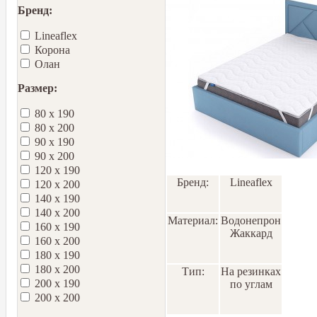
Бренд:
Lineaflex
Корона
Олан
Размер:
80 х 190
80 х 200
90 х 190
90 х 200
120 х 190
Бренд:
Lineaflex
120 х 200
140 х 190
140 х 200
Материал:
Водонепроницаемы
160 х 190
Жаккард
160 х 200
180 х 190
180 х 200
Тип:
На резинках
200 х 190
по углам
200 х 200