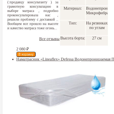
(:продавцу консультанту ) за
грамотную консультацию в
Материал:
Водонепроница
выборе матраса , подробно
Микрофибра
проконсультировала нас ,
решили проблему с доставкой ..
Тип:
На резинках
Вообщем все прошло на высоте
по углам
и качество матраса тоже огонь...
Высота борта:
27 см
Все отзывы
2 080
₽
Наматрасник «Lineaflex» Defessa Водонепроницаемая