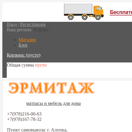
Вход
|
Регистрация
Ваш регион:
Алупка
Магазин
Блог
Корзина:
(пусто)
Общая сумма
пусто
Перейти в корзину
матрасы и мебель для дома
+7(978)216-00-63
+7(978)167-78-32
Пункт самовывоза: г. Алупка,