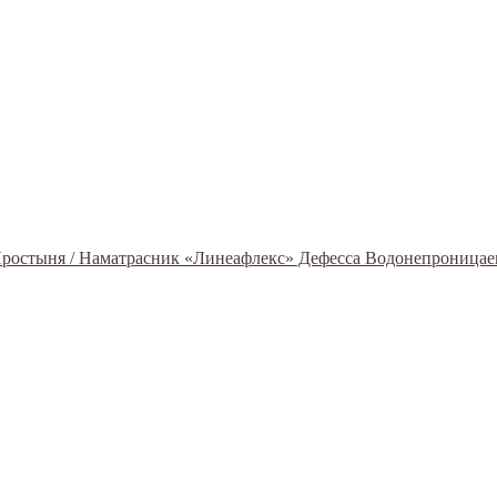
емый,
 Простыня / Наматрасник «Линеафлекс» Дефесса Водонепроница