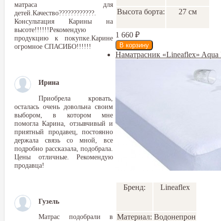
матраса для
Высота борта:
27 см
детей.Качество????????????.
Консультация Карины на
высоте!!!!!!Рекомендую
1 660
₽
продукцию к покупке.Карине
огромное СПАСИБО!!!!!!
Наматрасник «Lineaflex» Aqua
Ирина
Приобрела кровать,
осталась очень довольна своим
выбором, в котором мне
помогла Карина, отзывчивый и
приятный продавец, постоянно
держала связь со мной, все
подробно рассказала, подобрала.
Цены отличные. Рекомендую
продавца!
Бренд:
Lineaflex
Гузель
Материал:
Водонепроницаемы
Матрас подобрали в