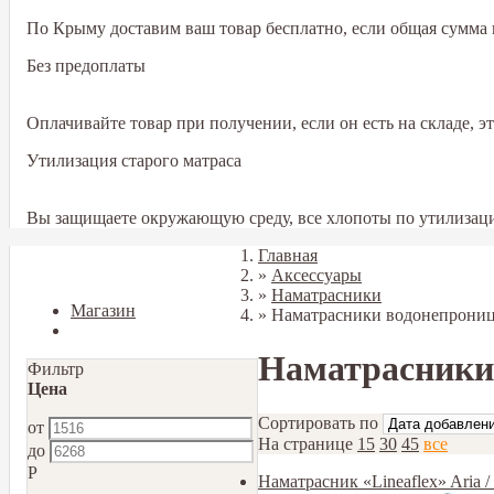
По Крыму доставим ваш товар бесплатно, если общая сумма в
Без предоплаты
Оплачивайте товар при получении, если он есть на складе, 
Утилизация старого матраса
Вы защищаете окружающую среду, все хлопоты по утилизаци
Главная
Закрыть
»
Аксессуары
»
Наматрасники
Магазин
»
Наматрасники водонепрониц
Блог
Наматрасники
Фильтр
Цена
Сортировать по
от
На странице
15
30
45
все
до
Р
Наматрасник «Lineaflex» Aria