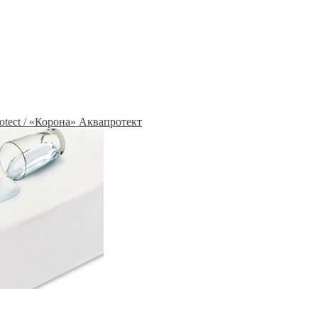
tect / «Корона» Аквапротект