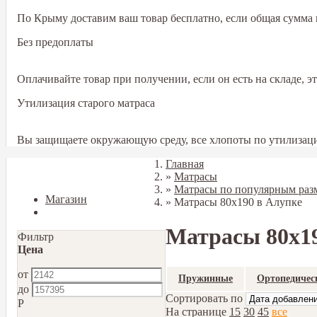
По Крыму доставим ваш товар бесплатно, если общая сумма в
Без предоплаты
Оплачивайте товар при получении, если он есть на складе, 
Утилизация старого матраса
Вы защищаете окружающую среду, все хлопоты по утилизаци
Главная
Закрыть
»
Матрасы
»
Матрасы по популярным раз
Магазин
»
Матрасы 80x190 в Алупке
Блог
Матрасы 80x19
Фильтр
Цена
от
Пружинные
Ортопедичес
до
Сортировать по
Р
На странице
15
30
45
все