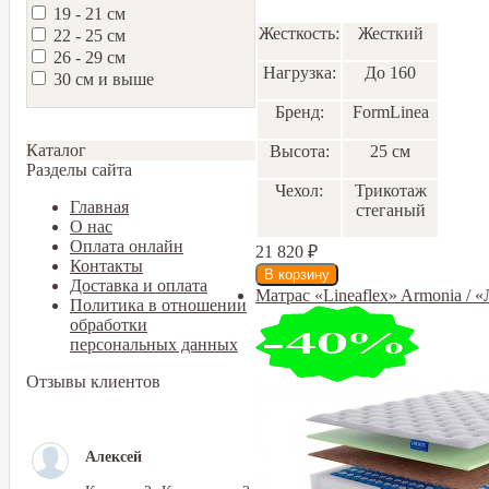
19 - 21 см
Жесткость:
Жесткий
22 - 25 см
26 - 29 см
Нагрузка:
До 160
30 см и выше
Бренд:
FormLinea
Каталог
Высота:
25 см
Разделы сайта
Чехол:
Трикотаж
Главная
стеганый
О нас
Оплата онлайн
21 820
₽
Контакты
Доставка и оплата
Матрас «Lineaflex» Armonia /
Политика в отношении
обработки
персональных данных
Отзывы клиентов
Алексей