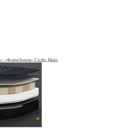
rs / «ФормЛиния» Спэйс Марс