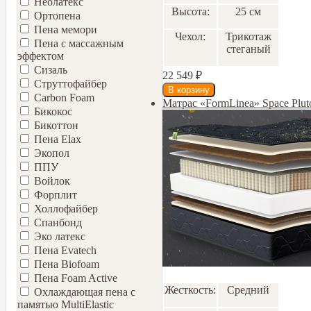
Неолатекс
Высота:
25 см
Ортопена
Пена мемори
Чехол:
Трикотаж
Пена с массажным
стеганый
эффектом
Сизаль
22 549
₽
Струттофайбер
Carbon Foam
Матрас «FormLinea» Space Plu
Бикокос
Бикоттон
Пена Elax
Экопол
ППУ
Войлок
Форплит
Холлофайбер
Спанбонд
Эко латекс
Пена Evatech
Пена Biofoam
Пена Foam Active
Жесткость:
Средний
Охлаждающая пена с
памятью MultiElastic