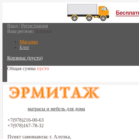
Вход
|
Регистрация
Ваш регион:
Алупка
Магазин
Блог
Корзина:
(пусто)
Общая сумма
пусто
Перейти в корзину
матрасы и мебель для дома
+7(978)216-00-63
+7(978)167-78-32
Пункт самовывоза: г. Алупка,