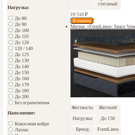
стеганый
Нагрузка:
19 510
₽
До 80
До 90
Матрас «FormLinea» Space Ven
До 100
До 110
До 120
120 / 140
До 125
До 130
До 140
До 150
До 160
До 170
До 180
До 200
Без ограничения
Жесткость:
Жесткий
Наполнение:
Нагрузка:
До 150
Кокосовая койра
Бренд:
FormLinea
Латекс