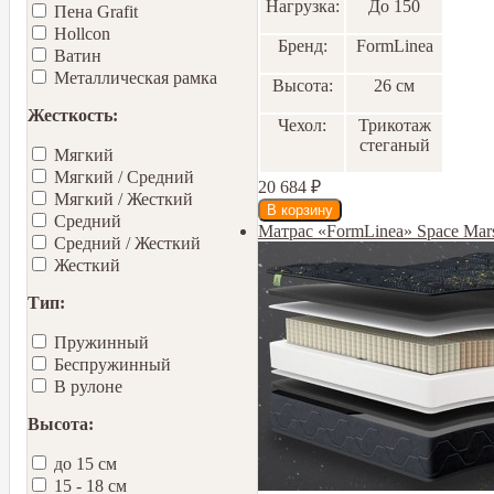
Нагрузка:
До 150
Пена Grafit
Hollcon
Бренд:
FormLinea
Ватин
Металлическая рамка
Высота:
26 см
Жесткость:
Чехол:
Трикотаж
стеганый
Мягкий
Мягкий / Средний
20 684
₽
Мягкий / Жесткий
Средний
Матрас «FormLinea» Space Ma
Средний / Жесткий
Жесткий
Тип:
Пружинный
Беспружинный
В рулоне
Высота:
до 15 см
15 - 18 см