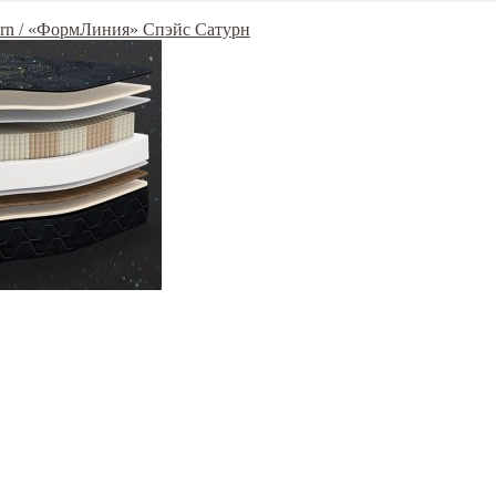
urn / «ФормЛиния» Спэйс Сатурн