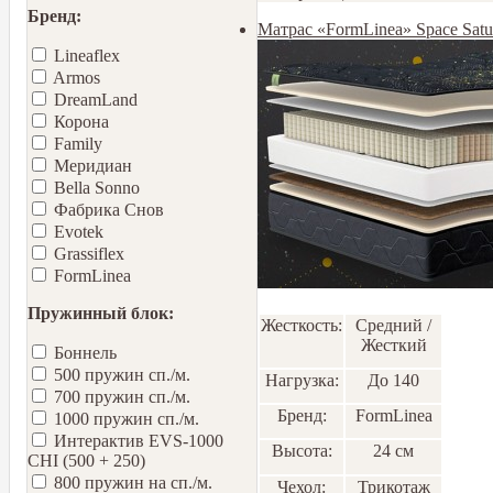
Бренд:
Матрас «FormLinea» Space Sat
Lineaflex
Armos
DreamLand
Корона
Family
Меридиан
Bella Sonno
Фабрика Снов
Еvotek
Grassiflex
FormLinea
Пружинный блок:
Жесткость:
Средний /
Жесткий
Боннель
500 пружин сп./м.
Нагрузка:
До 140
700 пружин сп./м.
Бренд:
FormLinea
1000 пружин сп./м.
Интерактив EVS-1000
Высота:
24 см
CHI (500 + 250)
800 пружин на сп./м.
Чехол:
Трикотаж