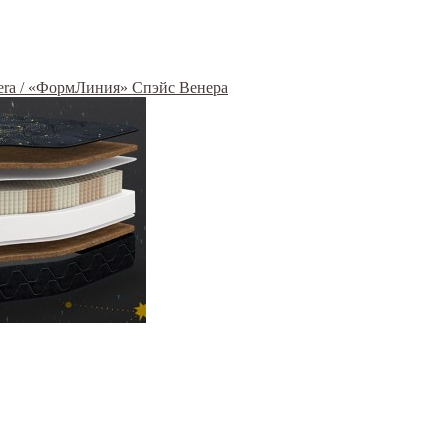
era / «ФормЛиния» Спэйс Венера