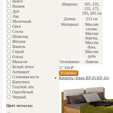
Венге
Ширина:
105, 135,
Вишня
155, 175,
Дуб
195, 205 см
Лак
Длина:
212 см
Молочный
Материал:
Массив
Орех
сосны,
Сосна
Массив
Шоколад
березы,
Яблоня
Массив
Ваниль
бука,
Массив
Серый
дуба
Ольха
Основание:
Ламели
Махагон
Белый лотос
57 309
₽
Антрацит
Слоновая кость
Кровать «Евро КР-01/КР-16»
Капучино
Голубой лён
Орех/белый
Черный
Цвет металла: