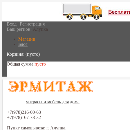
Вход
|
Регистрация
Ваш регион:
Алупка
Магазин
Блог
Корзина:
(пусто)
Общая сумма
пусто
Перейти в корзину
матрасы и мебель для дома
+7(978)216-00-63
+7(978)167-78-32
Пункт самовывоза: г. Алупка,