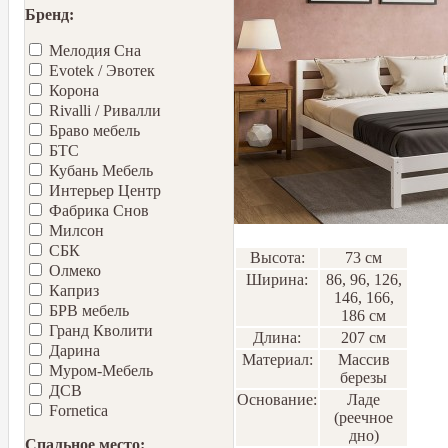
Бренд:
Мелодия Сна
Evotek / Эвотек
Корона
Rivalli / Ривалли
Браво мебель
БТС
Кубань Мебель
Интерьер Центр
Фабрика Снов
Милсон
СБК
Высота:
73 см
Олмеко
Ширина:
86, 96, 126,
Каприз
146, 166,
БРВ мебель
186 см
Гранд Кволити
Длина:
207 см
Дарина
Материал:
Массив
Муром-Мебель
березы
ДСВ
Основание:
Ладе
Fornetica
(реечное
дно)
Спальное место: