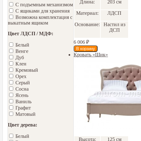
Длина:
203 см
С подъемным механизмом
С ящиками для хранения
Материал:
ЛДСП
Возможна комплектация с
выкатным ящиком
Основание:
Настил из
ДСП
Цвет ЛДСП / МДФ:
6 006
₽
Белый
Венге
Кровать «Шик»
Дуб
Клен
Кремовый
Орех
Серый
Сосна
Ясень
Ваниль
Графит
Матовый
Цвет дерева:
Белый
Высота:
125 см