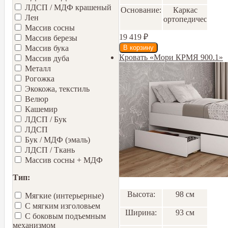
ЛДСП / МДФ крашеный
Основание:
Каркас
Лен
ортопедический
Массив сосны
19 419
₽
Массив березы
Массив бука
Кровать «Мори КРМЯ 900.1»
Массив дуба
Металл
Рогожка
Экокожа, текстиль
Велюр
Кашемир
ЛДСП / Бук
ЛДСП
Бук / МДФ (эмаль)
ЛДСП / Ткань
Массив сосны + МДФ
Тип:
Высота:
98 см
Мягкие (интерьерные)
С мягким изголовьем
Ширина:
93 см
С боковым подъемным
механизмом