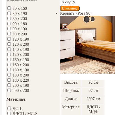
13 950
₽
80 х 160
Кровать «Роза 90»
80 х 190
80 х 200
90 х 180
90 х 190
90 х 200
120 х 190
120 х 200
140 х 190
140 х 200
160 х 190
160 х 200
180 х 190
180 х 200
180 х 220
Высота:
92 см
200 х 190
Ширина:
97 см
200 х 200
Длина:
2007 см
Материал:
Материал:
ЛДСП /
ДСП
МДФ
ЛДСП / МДФ