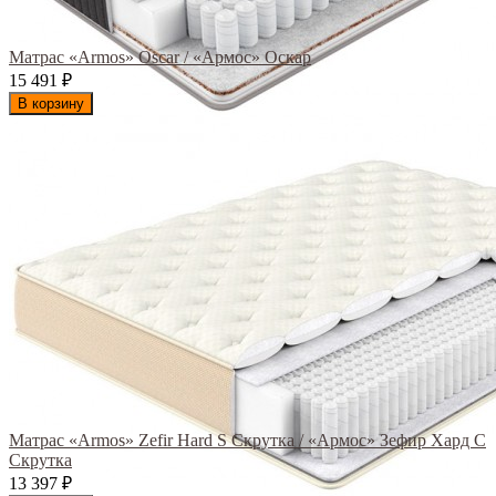
Матрас «Armos» Oscar / «Армос» Оскар
15 491
₽
В корзину
Матрас «Armos» Zefir Hard S Скрутка / «Армос» Зефир Хард С
Скрутка
13 397
₽