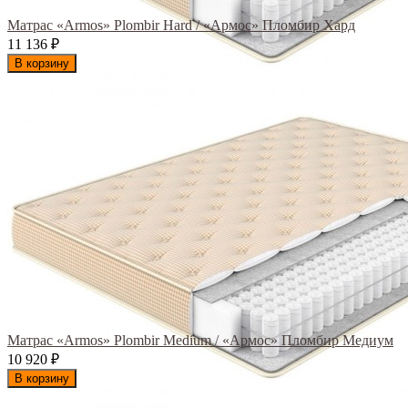
Матрас «Armos» Plombir Hard / «Армос» Пломбир Хард
11 136
₽
В корзину
Матрас «Armos» Plombir Medium / «Армос» Пломбир Медиум
10 920
₽
В корзину