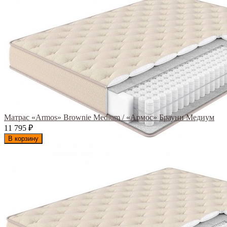
Матрас «Armos» Brownie Medium / «Армос» Брауни Медиум
11 795
₽
В корзину