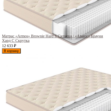
Матрас «Armos» Brownie Hard S Скрутка / «Армос» Брауни
Хард С Скрутка
12 633
₽
В корзину