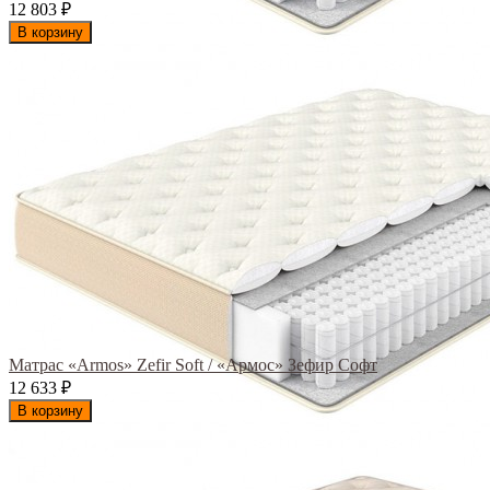
12 803
₽
В корзину
Матрас «Armos» Zefir Soft / «Армос» Зефир Софт
12 633
₽
В корзину