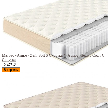
Матрас «Armos» Zefir Soft S Скрутка / «Армос» Зефир Софт С
Скрутка
12 475
₽
В корзину