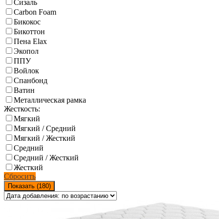
Сизаль
Carbon Foam
Бикокос
Бикоттон
Пена Elax
Экопол
ППУ
Войлок
Спанбонд
Ватин
Металлическая рамка
Жесткость:
Мягкий
Мягкий / Средний
Мягкий / Жесткий
Средний
Средний / Жесткий
Жесткий
Сбросить
Показать (
180
)