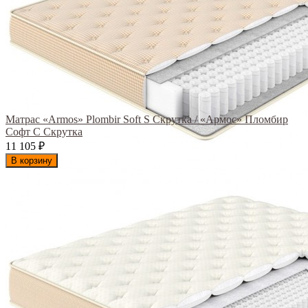
Матрас «Armos» Plombir Soft S Скрутка / «Армос» Пломбир
Софт С Скрутка
11 105
₽
В корзину