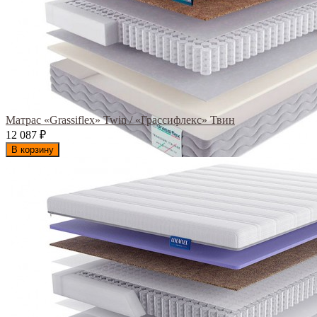
Матрас «Grassiflex» Twin / «Грассифлекс» Твин
12 087
₽
В корзину