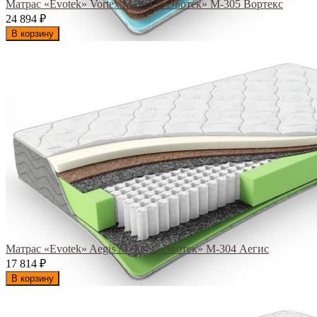
Матрас «Evotek» Vortex M-305 / «Эвотек» M-305 Вортекс
24 894
₽
В корзину
Матрас «Evotek» Aegis M-304 / «Эвотек» M-304 Аегис
17 814
₽
В корзину