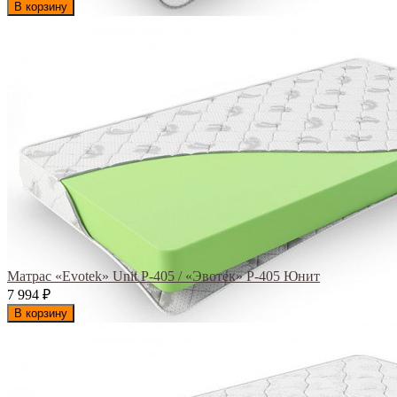
В корзину
Матрас «Evotek» Unit Р-405 / «Эвотек» Р-405 Юнит
7 994
₽
В корзину