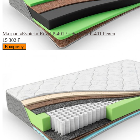
Матрас «Evotek» Revel Р-401 / «Эвотек» Р-401 Ревел
15 302
₽
В корзину