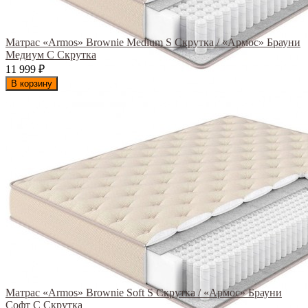
Матрас «Armos» Brownie Medium S Скрутка / «Армос» Брауни
Медиум С Скрутка
11 999
₽
В корзину
Матрас «Armos» Brownie Soft S Скрутка / «Армос» Брауни
Софт С Скрутка