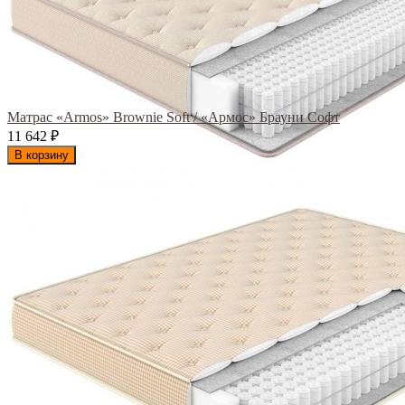
Матрас «Armos» Brownie Soft / «Армос» Брауни Софт
11 642
₽
В корзину