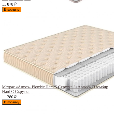
11 878
₽
В корзину
Матрас «Armos» Plombir Hard S Скрутка / «Армос» Пломбир
Hard С Скрутка
11 280
₽
В корзину