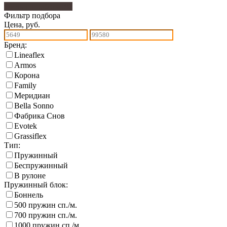
Фильтр подбора
180
Фильтр подбора
Цена, руб.
Бренд:
Lineaflex
Armos
Корона
Family
Меридиан
Bella Sonno
Фабрика Снов
Еvotek
Grassiflex
Тип:
Пружинный
Беспружинный
В рулоне
Пружинный блок:
Боннель
500 пружин сп./м.
700 пружин сп./м.
1000 пружин сп./м.