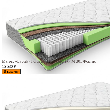
Матрас «Evotek» Fortis M-301 / «Эвотек» M-301 Фортис
15 530
₽
В корзину