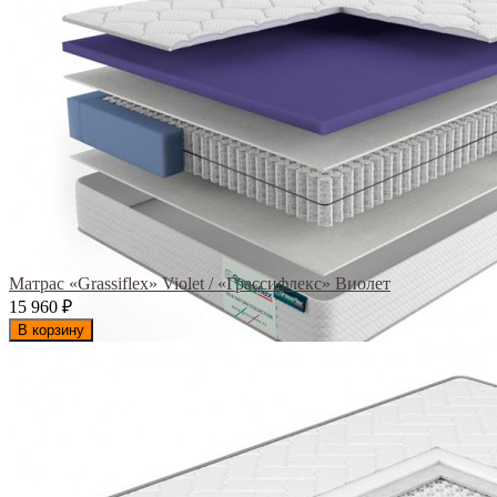
Матрас «Grassiflex» Violet / «Грассифлекс» Виолет
15 960
₽
В корзину