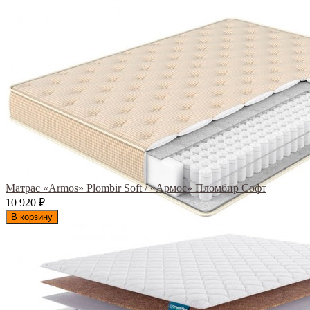
Матрас «Armos» Plombir Soft / «Армос» Пломбир Софт
10 920
₽
В корзину