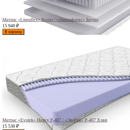
Матрас «Lineaflex» Bruno / «Линеафлекс» Бруно
15 940
₽
В корзину
Матрас «Evotek» Heavy Р-407 / «Эвотек» Р-407 Хэви
15 530
₽