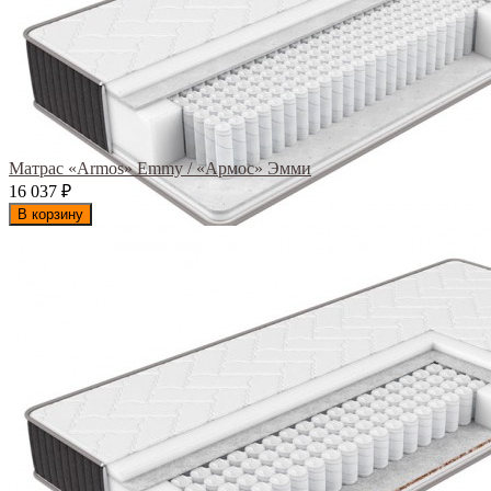
Матрас «Armos» Emmy / «Армос» Эмми
16 037
₽
В корзину