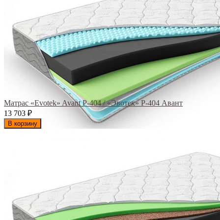
Матрас «Evotek» Avant Р-404 / «Эвотек» Р-404 Авант
13 703
₽
В корзину