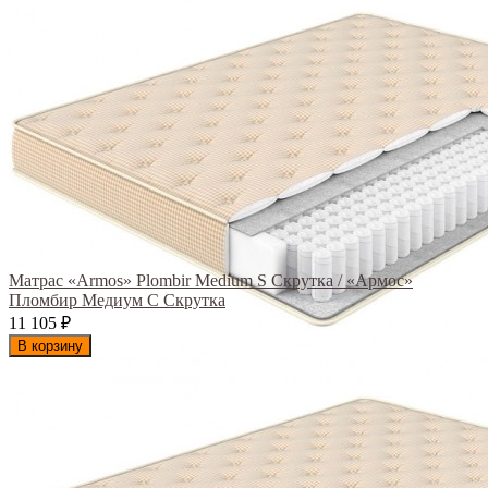
Матрас «Armos» Plombir Medium S Скрутка / «Армос»
Пломбир Медиум С Скрутка
11 105
₽
В корзину