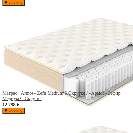
В корзину
Матрас «Armos» Zefir Medium S Скрутка / «Армос» Зефир
Медиум С Скрутка
12 788
₽
В корзину