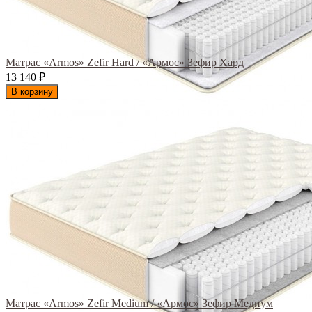
Матрас «Armos» Zefir Hard / «Армос» Зефир Хард
13 140
₽
В корзину
Матрас «Armos» Zefir Medium / «Армос» Зефир Медиум