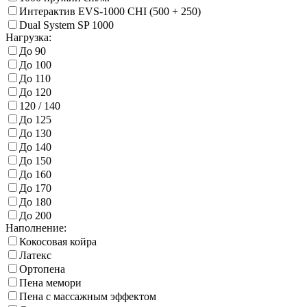
Интерактив EVS-1000 CHI (500 + 250)
Dual System SP 1000
Нагрузка:
До 90
До 100
До 110
До 120
120 / 140
До 125
До 130
До 140
До 150
До 160
До 170
До 180
До 200
Наполнение:
Кокосовая койра
Латекс
Ортопена
Пена мемори
Пена с массажным эффектом