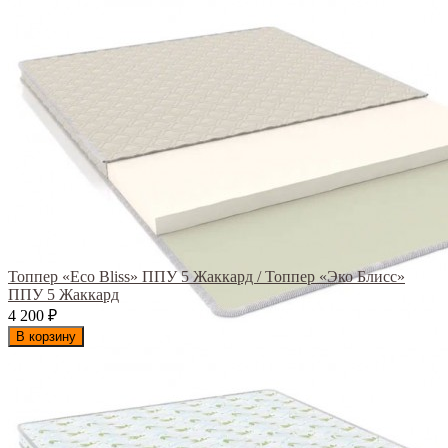
Топпер «Eco Bliss» ППУ 5 Жаккард / Топпер «Эко Блисс»
ППУ 5 Жаккард
4 200
₽
В корзину