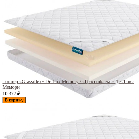
Топпер «Grassiflex» De Lux Memory / «Грассифлекс» Де Люкс
Мемори
10 377
₽
В корзину