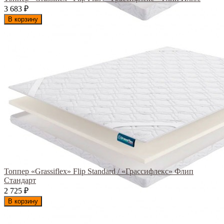
3 683
₽
В корзину
Топпер «Grassiflex» Flip Standard / «Грассифлекс» Флип
Стандарт
2 725
₽
В корзину