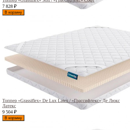
Топпер «Grassiflex» Soft / «Грассифлекс» Софт
7 828
₽
В корзину
Топпер «Grassiflex» De Lux Latex / «Грассифлекс» Де Люкс
Латекс
9 504
₽
В корзину