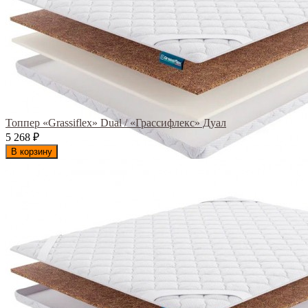
Топпер «Grassiflex» Dual / «Грассифлекс» Дуал
5 268
₽
В корзину