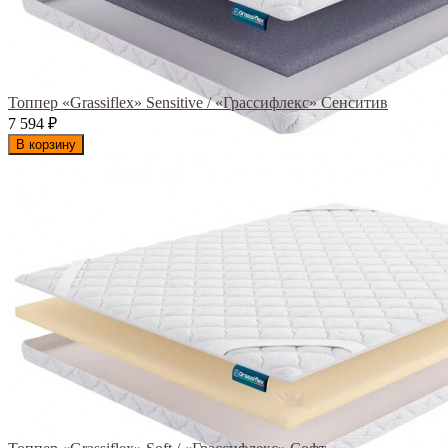
Топпер «Grassiflex» Sensitive / «Грассифлекс» Сенситив
7 594
₽
В корзину