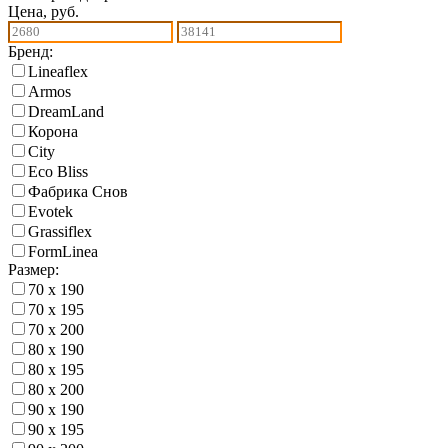
Цена, руб.
Бренд:
Lineaflex
Armos
DreamLand
Корона
City
Eco Bliss
Фабрика Снов
Еvotek
Grassiflex
FormLinea
Размер:
70 х 190
70 х 195
70 х 200
80 х 190
80 х 195
80 х 200
90 х 190
90 х 195