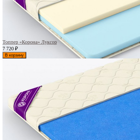
Топпер «Корона» Луксор
7 720
₽
В корзину