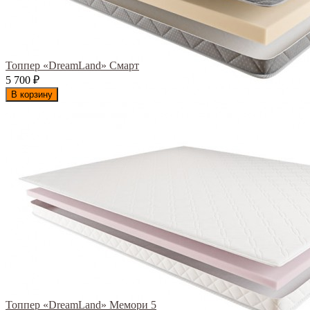
Топпер «DreamLand» Смарт
5 700
₽
В корзину
Топпер «DreamLand» Мемори 5