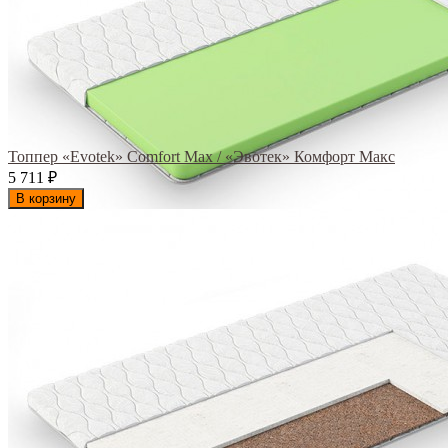
Топпер «Evotek» Comfort Max / «Эвотек» Комфорт Макс
5 711
₽
В корзину