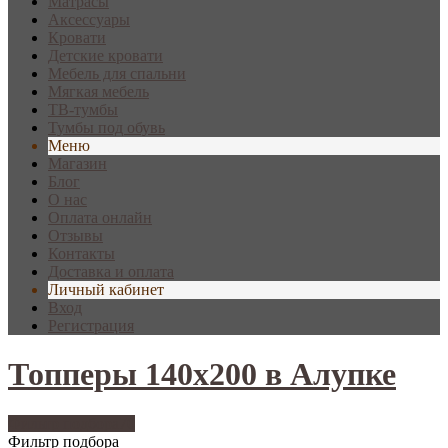
Матрасы
Аксессуары
Кровати
Детские кровати
Мебель для спальни
Мягкая мебель
ТВ-тумбы
Тумбы под обувь
Меню
Магазин
Блог
О нас
Оплата онлайн
Отзывы
Контакты
Доставка и оплата
Личный кабинет
Вход
Регистрация
Топперы 140х200 в Алупке
Фильтр подбора
70
Фильтр подбора