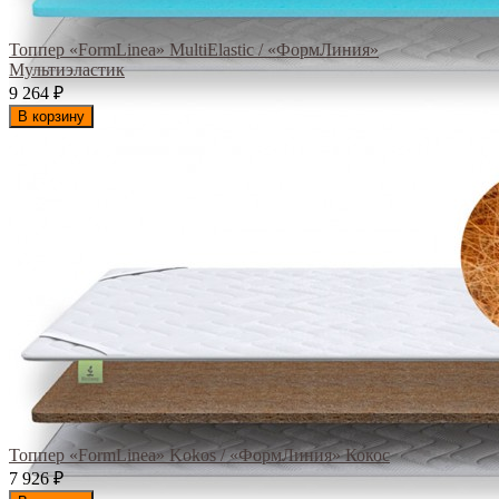
Топпер «FormLinea» MultiElastic / «ФормЛиния»
Мультиэластик
9 264
₽
В корзину
Топпер «FormLinea» Kokos / «ФормЛиния» Кокос
7 926
₽