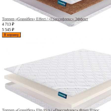
Топпер «Grassiflex» Effect / «Грассифлекс» Эффект
4 713
₽
5 545
₽
В корзину
Топпер «Grassiflex» Flip Plus / «Грассифлекс» Флип Плюс