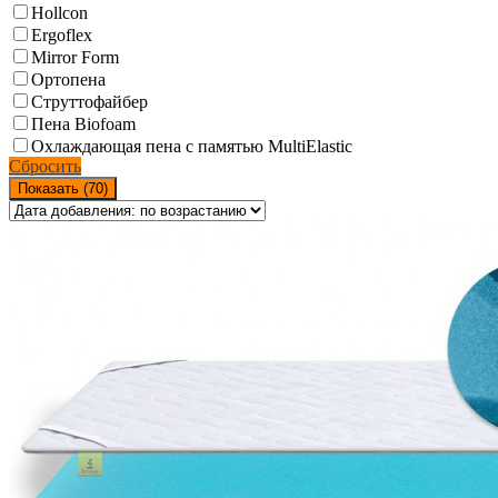
Hollcon
Ergoflex
Mirror Form
Ортопена
Струттофайбер
Пена Biofoam
Охлаждающая пена с памятью MultiElastic
Сбросить
Показать (
70
)