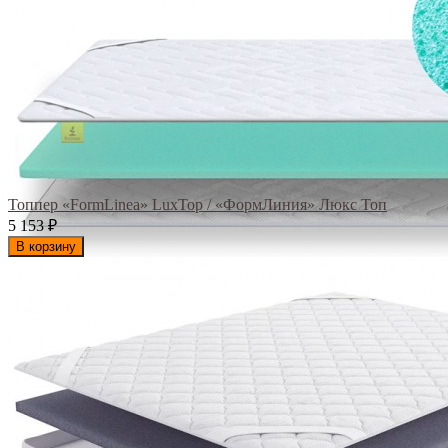
Топпер «FormLinea» LuxTop / «ФормЛиния» Люкс Топ
5 153
₽
В корзину