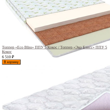
Топпер «Eco Bliss» ППУ 5 Кокос / Топпер «Эко Блисс» ППУ 5
Кокос
6 510
₽
В корзину