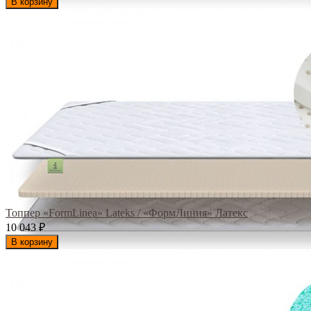
В корзину
Топпер «FormLinea» Lateks / «ФормЛиния» Латекс
10 043
₽
В корзину