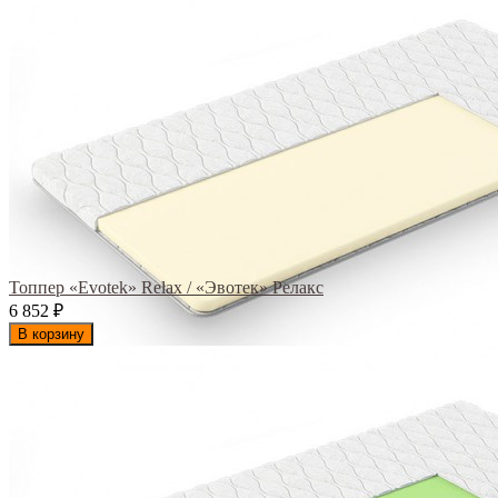
Топпер «Evotek» Relax / «Эвотек» Релакс
6 852
₽
В корзину