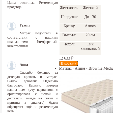
Цены отличные. Рекомендую
продавца!
Жесткость:
Жесткий
Нагрузка:
До 130
Гузель
Бренд:
Armos
Матрас подобрали в
Высота:
20 см
соответствии с нашими
пожеланиями. Комфортный,
Чехол:
Тик
качественный
хлопковый
12 633
₽
Анна
Матрас «Armos» Brownie Medi
Спасибо большое за
детскую кровать и матрас!
Сынок доволен! Отдельно
благодарю Карину, которая
нашла нам кучу вариантов, с
ориентировала с ценой и
доставкой, всегда на связи и
приятна в диалоге) будем
обращатся ещё и рекомендую
всем!