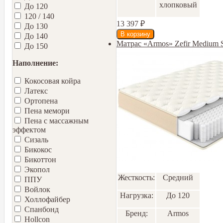
хлопковый
До 120
120 / 140
13 397
₽
До 130
До 140
Матрас «Armos» Zefir Medium 
До 150
Наполнение:
Кокосовая койра
Латекс
Ортопена
Пена мемори
Пена с массажным
эффектом
Сизаль
Бикокос
Бикоттон
Экопол
Жесткость:
Средний
ППУ
Войлок
Нагрузка:
До 120
Холлофайбер
Спанбонд
Бренд:
Armos
Hollcon