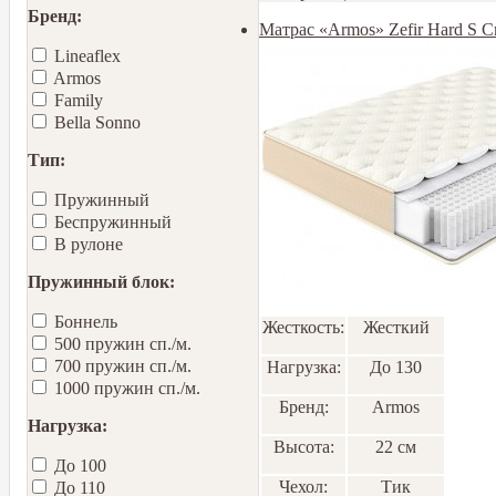
Бренд:
Матрас «Armos» Zefir Hard S 
Lineaflex
Armos
Family
Bella Sonno
Тип:
Пружинный
Беспружинный
В рулоне
Пружинный блок:
Боннель
Жесткость:
Жесткий
500 пружин сп./м.
700 пружин сп./м.
Нагрузка:
До 130
1000 пружин сп./м.
Бренд:
Armos
Нагрузка:
Высота:
22 см
До 100
Чехол:
Тик
До 110