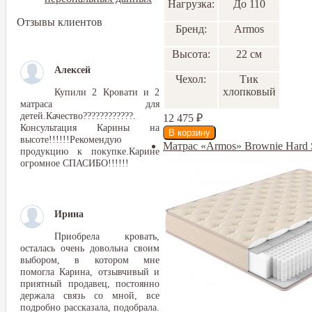
Нагрузка:
До 110
Отзывы клиентов
Бренд:
Armos
Высота:
22 см
Алексей
Чехол:
Тик
хлопковый
Купили 2 Кровати и 2
матраса для
детей.Качество????????????.
12 475
₽
Консультация Карины на
высоте!!!!!!Рекомендую
Матрас «Armos» Brownie Hard 
продукцию к покупке.Карине
огромное СПАСИБО!!!!!!
Ирина
Приобрела кровать,
осталась очень довольна своим
выбором, в котором мне
помогла Карина, отзывчивый и
приятный продавец, постоянно
держала связь со мной, все
подробно рассказала, подобрала.