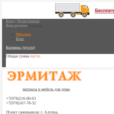
Вход
|
Регистрация
Ваш регион:
Алупка
Магазин
Блог
Корзина:
(пусто)
Общая сумма
пусто
Перейти в корзину
матрасы и мебель для дома
+7(978)216-00-63
+7(978)167-78-32
Пункт самовывоза: г. Алупка,