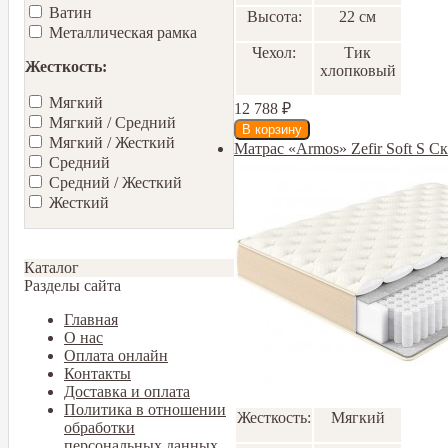
Ватин
Высота:
22 см
Металлическая рамка
Чехол:
Тик
Жесткость:
хлопковый
Мягкий
12 788
₽
Мягкий / Средний
Мягкий / Жесткий
Матрас «Armos» Zefir Soft S С
Средний
Средний / Жесткий
Жесткий
Каталог
Разделы сайта
Главная
О нас
Оплата онлайн
Контакты
Доставка и оплата
Политика в отношении
Жесткость:
Мягкий
обработки
персональных данных