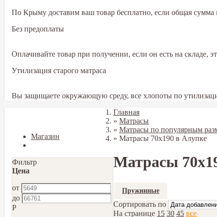
По Крыму доставим ваш товар бесплатно, если общая сумма в
Без предоплаты
Оплачивайте товар при получении, если он есть на складе, 
Утилизация старого матраса
Вы защищаете окружающую среду, все хлопоты по утилизаци
Главная
Закрыть
»
Матрасы
»
Матрасы по популярным раз
Магазин
»
Матрасы 70x190 в Алупке
Блог
Матрасы 70x19
Фильтр
Цена
от
Пружинные
до
Сортировать по
Р
На странице
15
30
45
все