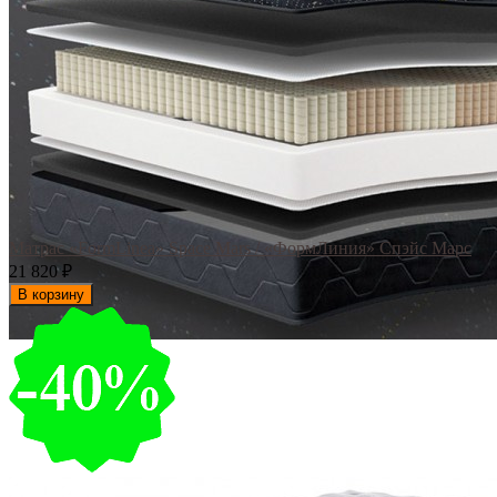
Матрас «FormLinea» Space Mars / «ФормЛиния» Спэйс Марс
21 820
₽
В корзину