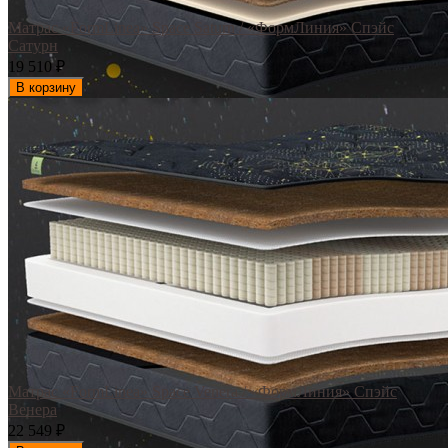
Матрас «FormLinea» Space Saturn / «ФормЛиния» Спэйс
Сатурн
19 510
₽
В корзину
Матрас «FormLinea» Space Venera / «ФормЛиния» Спэйс
Венера
22 549
₽