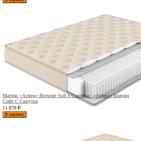
Матрас «Armos» Brownie Soft S Скрутка / «Армос» Брауни
Софт С Скрутка
11 878
₽
В корзину