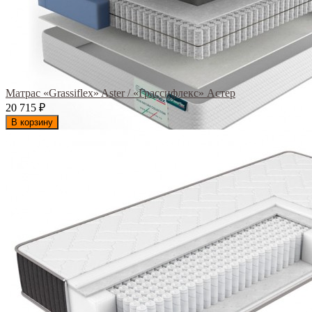
Матрас «Grassiflex» Aster / «Грассифлекс» Астер
20 715
₽
В корзину