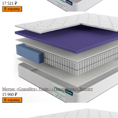
17 521
₽
В корзину
Матрас «Grassiflex» Violet / «Грассифлекс» Виолет
15 960
₽
В корзину