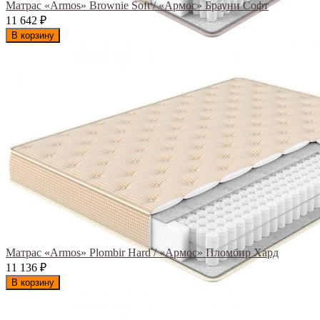
Матрас «Armos» Brownie Soft / «Армос» Брауни Софт
11 642
₽
В корзину
Матрас «Armos» Plombir Hard / «Армос» Пломбир Хард
11 136
₽
В корзину