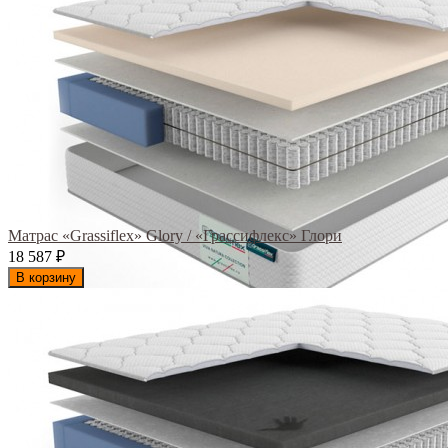
Матрас «Grassiflex» Glory / «Грассифлекс» Глори
18 587
₽
В корзину