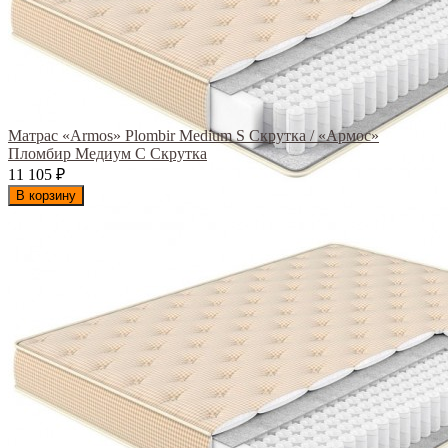
Матрас «Armos» Plombir Medium S Скрутка / «Армос»
Пломбир Медиум С Скрутка
11 105
₽
В корзину