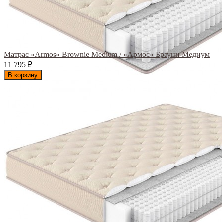
Матрас «Armos» Brownie Medium / «Армос» Брауни Медиум
11 795
₽
В корзину