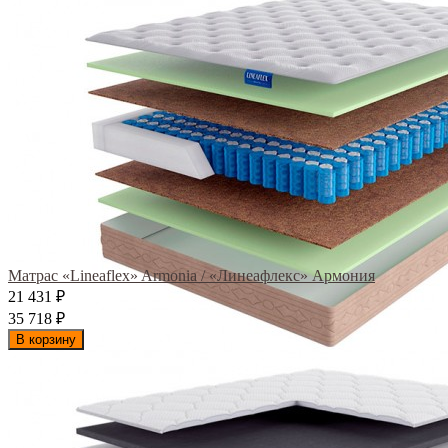
Матрас «Lineaflex» Armonia / «Линеафлекс» Армония
21 431
₽
35 718
₽
В корзину