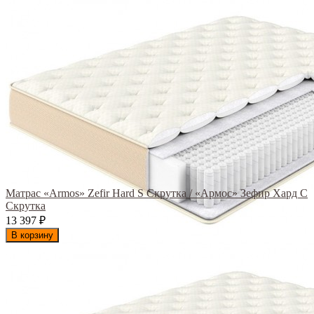
Матрас «Armos» Zefir Hard S Скрутка / «Армос» Зефир Хард С
Скрутка
13 397
₽
В корзину