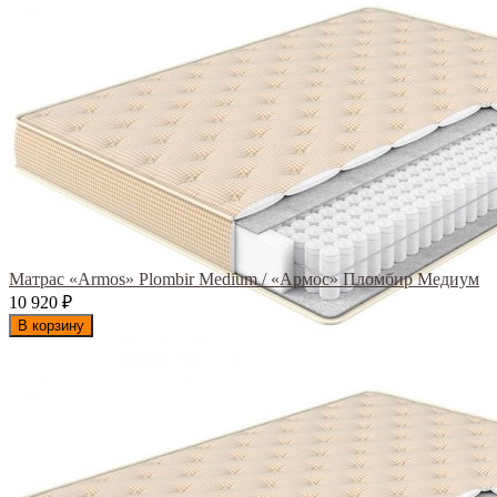
Матрас «Armos» Plombir Medium / «Армос» Пломбир Медиум
10 920
₽
В корзину