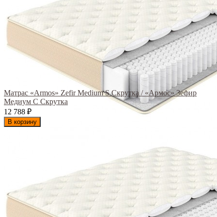
Матрас «Armos» Zefir Medium S Скрутка / «Армос» Зефир
Медиум С Скрутка
12 788
₽
В корзину