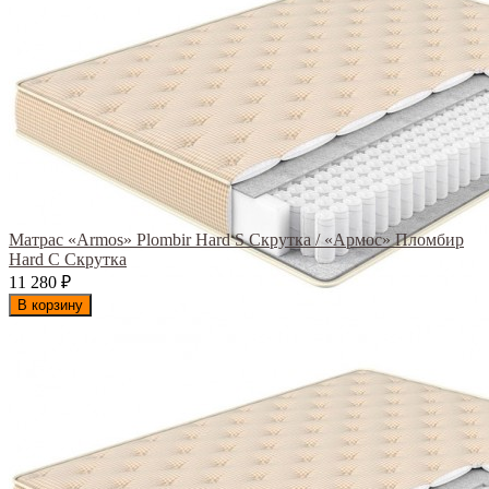
Матрас «Armos» Plombir Hard S Скрутка / «Армос» Пломбир
Hard С Скрутка
11 280
₽
В корзину