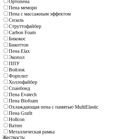
Ортопена
Пена мемори
Пена с массажным эффектом
Сизаль
Струттофайбер
Carbon Foam
Бикокос
Бикоттон
Пена Elax
Экопол
ППУ
Войлок
Форплит
Холлофайбер
Спанбонд
Пена Evatech
Пена Biofoam
Охлаждающая пена с памятью MultiElastic
Пена Grafit
Hollcon
Ватин
Металлическая рамка
Жесткость: