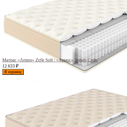
Матрас «Armos» Zefir Soft / «Армос» Зефир Софт
12 633
₽
В корзину