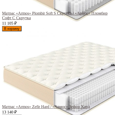
Матрас «Armos» Plombir Soft S Скрутка / «Армос» Пломбир
Софт С Скрутка
11 105
₽
В корзину
Матрас «Armos» Zefir Hard / «Армос» Зефир Хард
13 140
₽