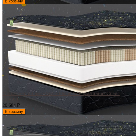
В корзину
Матрас «FormLinea» Space Pluton / «ФормЛиния» Спэйс
Плутон
20 684
₽
В корзину