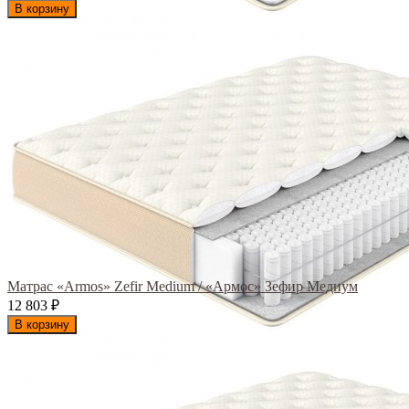
В корзину
Матрас «Armos» Zefir Medium / «Армос» Зефир Медиум
12 803
₽
В корзину