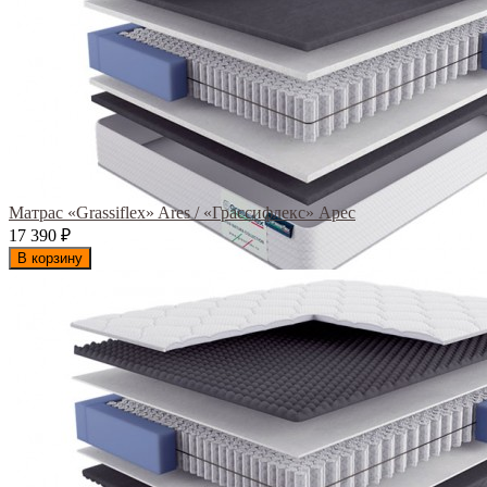
Матрас «Grassiflex» Ares / «Грассифлекс» Арес
17 390
₽
В корзину