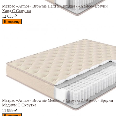
Матрас «Armos» Brownie Hard S Скрутка / «Армос» Брауни
Хард С Скрутка
12 633
₽
В корзину
Матрас «Armos» Brownie Medium S Скрутка / «Армос» Брауни
Медиум С Скрутка
11 999
₽
В корзину