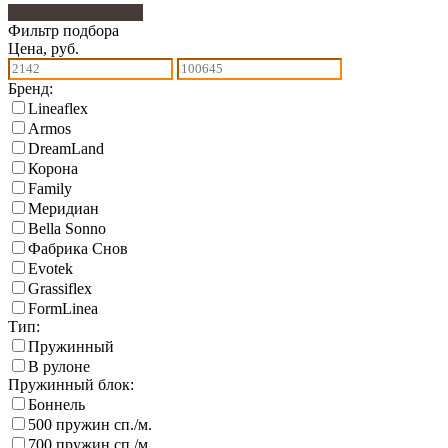
Фильтр подбора
293
Фильтр подбора
Цена, руб.
Бренд:
Lineaflex
Armos
DreamLand
Корона
Family
Меридиан
Bella Sonno
Фабрика Снов
Еvotek
Grassiflex
FormLinea
Тип:
Пружинный
В рулоне
Пружинный блок:
Боннель
500 пружин сп./м.
700 пружин сп./м.