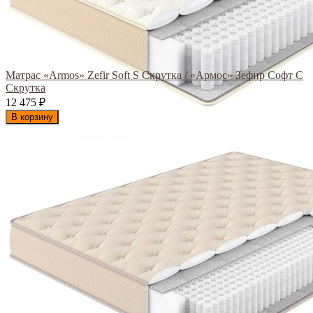
Матрас «Armos» Zefir Soft S Скрутка / «Армос» Зефир Софт С
Скрутка
12 475
₽
В корзину