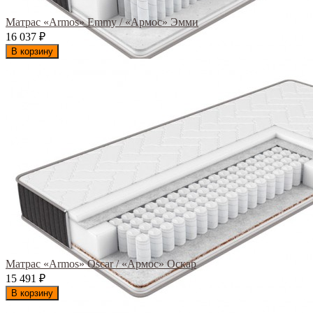
Матрас «Armos» Emmy / «Армос» Эмми
16 037
₽
В корзину
Матрас «Armos» Oscar / «Армос» Оскар
15 491
₽
В корзину