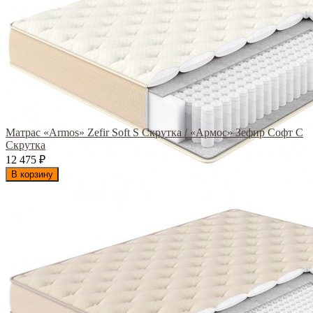
Матрас «Armos» Zefir Soft S Скрутка / «Армос» Зефир Софт С
Скрутка
12 475
₽
В корзину