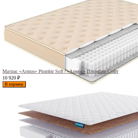
Матрас «Armos» Plombir Soft / «Армос» Пломбир Софт
10 920
₽
В корзину