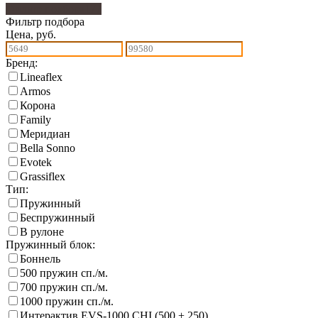
Фильтр подбора
177
Фильтр подбора
Цена, руб.
Бренд:
Lineaflex
Armos
Корона
Family
Меридиан
Bella Sonno
Еvotek
Grassiflex
Тип:
Пружинный
Беспружинный
В рулоне
Пружинный блок:
Боннель
500 пружин сп./м.
700 пружин сп./м.
1000 пружин сп./м.
Интерактив EVS-1000 CHI (500 + 250)