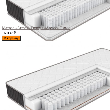
Матрас «Armos» Emmy / «Армос» Эмми
16 037
₽
В корзину