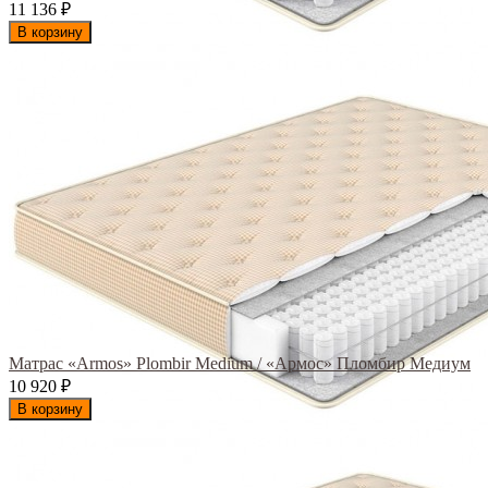
11 136
₽
В корзину
Матрас «Armos» Plombir Medium / «Армос» Пломбир Медиум
10 920
₽
В корзину