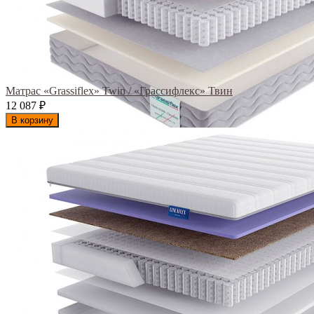
Матрас «Grassiflex» Twin / «Грассифлекс» Твин
12 087
₽
В корзину