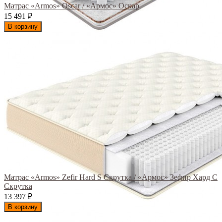
Матрас «Armos» Oscar / «Армос» Оскар
15 491
₽
В корзину
Матрас «Armos» Zefir Hard S Скрутка / «Армос» Зефир Хард С
Скрутка
13 397
₽
В корзину