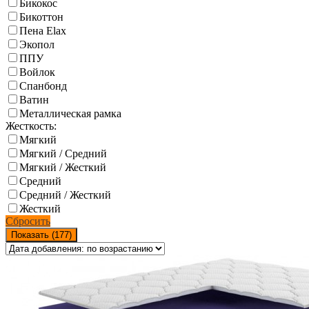
Бикокос
Бикоттон
Пена Elax
Экопол
ППУ
Войлок
Спанбонд
Ватин
Металлическая рамка
Жесткость:
Мягкий
Мягкий / Средний
Мягкий / Жесткий
Средний
Средний / Жесткий
Жесткий
Сбросить
Показать (
177
)