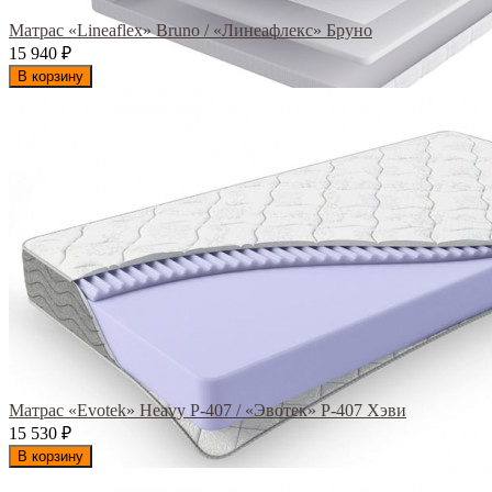
Матрас «Lineaflex» Bruno / «Линеафлекс» Бруно
15 940
₽
В корзину
Матрас «Evotek» Heavy Р-407 / «Эвотек» Р-407 Хэви
15 530
₽
В корзину