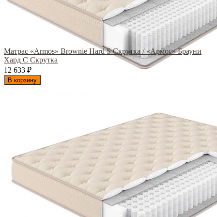
Матрас «Armos» Brownie Hard S Скрутка / «Армос» Брауни
Хард С Скрутка
12 633
₽
В корзину