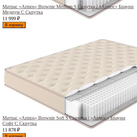
Матрас «Armos» Brownie Medium S Скрутка / «Армос» Брауни
Медиум С Скрутка
11 999
₽
В корзину
Матрас «Armos» Brownie Soft S Скрутка / «Армос» Брауни
Софт С Скрутка
11 878
₽
В корзину