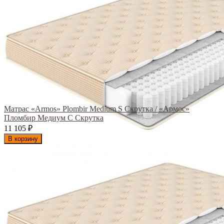
Матрас «Armos» Plombir Medium S Скрутка / «Армос»
Пломбир Медиум С Скрутка
11 105
₽
В корзину