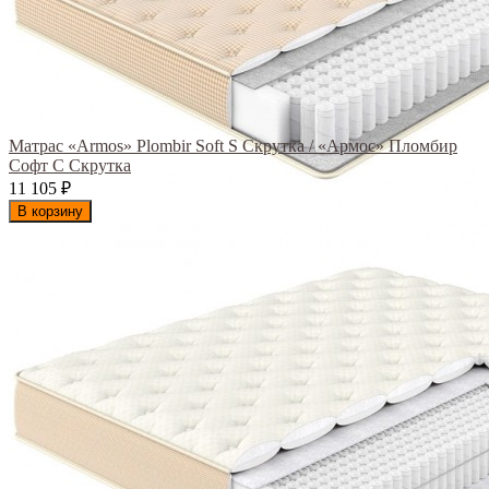
Матрас «Armos» Plombir Soft S Скрутка / «Армос» Пломбир
Софт С Скрутка
11 105
₽
В корзину