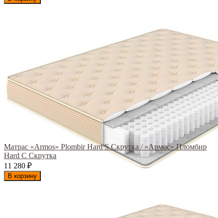
Матрас «Armos» Plombir Hard S Скрутка / «Армос» Пломбир
Hard С Скрутка
11 280
₽
В корзину