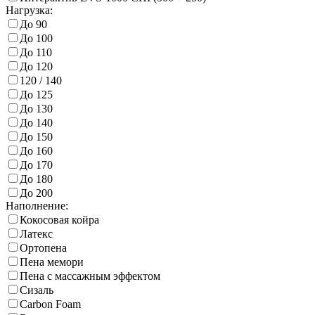
Нагрузка:
До 90
До 100
До 110
До 120
120 / 140
До 125
До 130
До 140
До 150
До 160
До 170
До 180
До 200
Наполнение:
Кокосовая койра
Латекс
Ортопена
Пена мемори
Пена с массажным эффектом
Сизаль
Carbon Foam