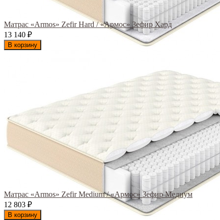
Матрас «Armos» Zefir Hard / «Армос» Зефир Хард
13 140
₽
В корзину
Матрас «Armos» Zefir Medium / «Армос» Зефир Медиум
12 803
₽
В корзину