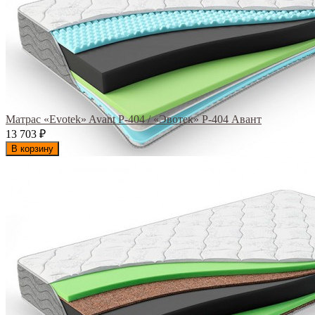
Матрас «Evotek» Avant Р-404 / «Эвотек» Р-404 Авант
13 703
₽
В корзину