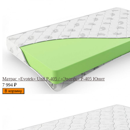
Матрас «Evotek» Unit Р-405 / «Эвотек» Р-405 Юнит
7 994
₽
В корзину