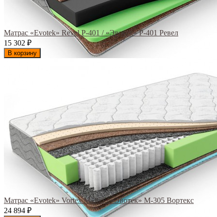
Матрас «Evotek» Revel Р-401 / «Эвотек» Р-401 Ревел
15 302
₽
В корзину
Матрас «Evotek» Vortex M-305 / «Эвотек» M-305 Вортекс
24 894
₽