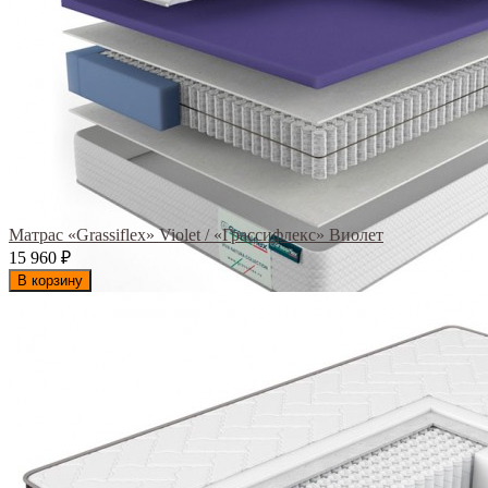
Матрас «Grassiflex» Violet / «Грассифлекс» Виолет
15 960
₽
В корзину