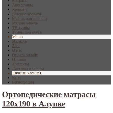
Матрасы
Аксессуары
Кровати
Детские кровати
Мебель для спальни
Мягкая мебель
ТВ-тумбы
Тумбы под обувь
Меню
Магазин
Блог
О нас
Оплата онлайн
Отзывы
Контакты
Доставка и оплата
Личный кабинет
Вход
Регистрация
Ортопедические матрасы
120х190 в Алупке