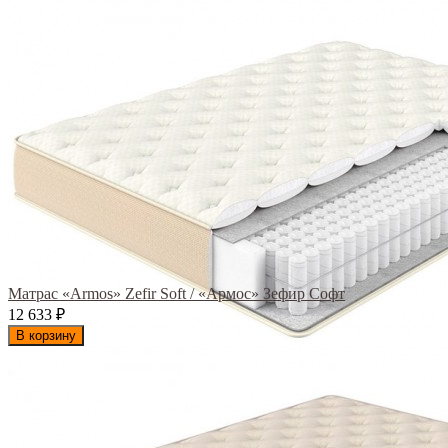
Матрас «Armos» Zefir Soft / «Армос» Зефир Софт
12 633
₽
В корзину