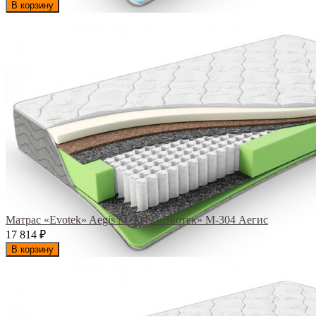
В корзину
Матрас «Evotek» Aegis M-304 / «Эвотек» M-304 Аегис
17 814
₽
В корзину