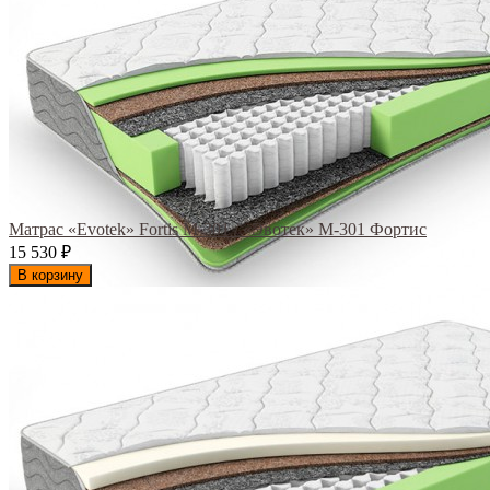
Матрас «Evotek» Fortis M-301 / «Эвотек» M-301 Фортис
15 530
₽
В корзину