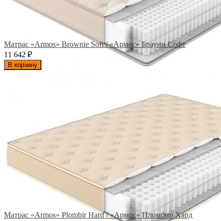
Матрас «Armos» Brownie Soft / «Армос» Брауни Софт
11 642
₽
В корзину
Матрас «Armos» Plombir Hard / «Армос» Пломбир Хард