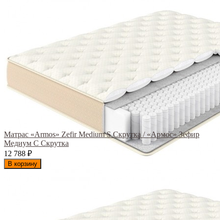
Матрас «Armos» Zefir Medium S Скрутка / «Армос» Зефир
Медиум С Скрутка
12 788
₽
В корзину