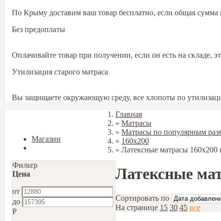
По Крыму доставим ваш товар бесплатно, если общая сумма в
Без предоплаты
Оплачивайте товар при получении, если он есть на складе, 
Утилизация старого матраса
Вы защищаете окружающую среду, все хлопоты по утилизаци
Главная
Закрыть
»
Матрасы
»
Матрасы по популярным раз
Магазин
»
160х200
Блог
»
Латексные матрасы 160x200 
Фильтр
Латексные мат
Цена
от
Сортировать по
до
На странице
15
30
45
все
Р