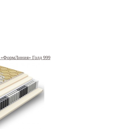
/ «ФормЛиния» Голд 999