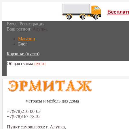
Вход
|
Регистрация
Ваш регион:
Алупка
Магазин
Блог
Корзина:
(пусто)
Общая сумма
пусто
Перейти в корзину
матрасы и мебель для дома
+7(978)216-00-63
+7(978)167-78-32
Пункт самовывоза: г. Алупка,