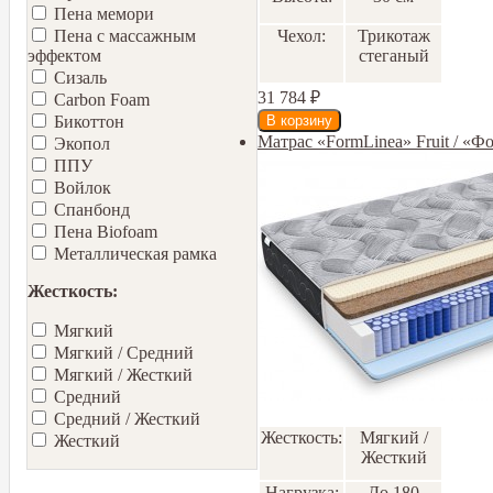
Пена мемори
Чехол:
Трикотаж
Пена с массажным
стеганый
эффектом
Сизаль
31 784
₽
Carbon Foam
Бикоттон
Матрас «FormLinea» Fruit / «
Экопол
ППУ
Войлок
Спанбонд
Пена Biofoam
Металлическая рамка
Жесткость:
Мягкий
Мягкий / Средний
Мягкий / Жесткий
Средний
Средний / Жесткий
Жесткость:
Мягкий /
Жесткий
Жесткий
Нагрузка:
До 180