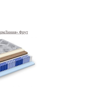
ФормЛиния» Фрут