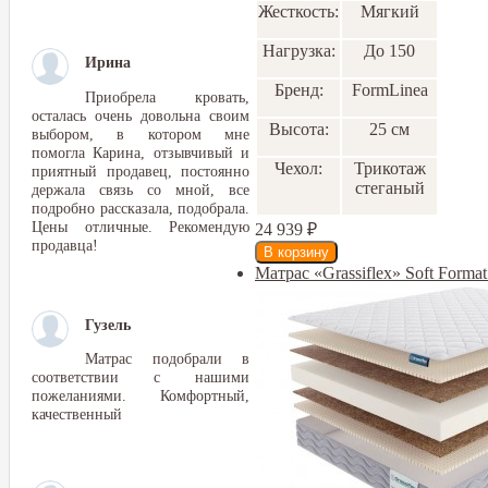
Жесткость:
Мягкий
Нагрузка:
До 150
Ирина
Бренд:
FormLinea
Приобрела кровать,
осталась очень довольна своим
Высота:
25 см
выбором, в котором мне
помогла Карина, отзывчивый и
Чехол:
Трикотаж
приятный продавец, постоянно
стеганый
держала связь со мной, все
подробно рассказала, подобрала.
Цены отличные. Рекомендую
24 939
₽
продавца!
Матрас «Grassiflex» Soft Form
Гузель
Матрас подобрали в
соответствии с нашими
пожеланиями. Комфортный,
качественный