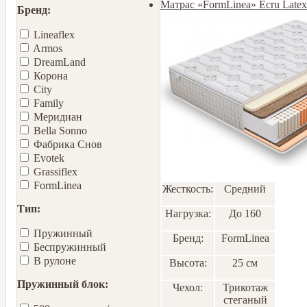
Матрас «FormLinea» Ecru Late
Бренд:
Lineaflex
Armos
DreamLand
Корона
City
Family
Меридиан
Bella Sonno
Фабрика Снов
Еvotek
Grassiflex
FormLinea
Жесткость:
Средний
Тип:
Нагрузка:
До 160
Пружинный
Бренд:
FormLinea
Беспружинный
В рулоне
Высота:
25 см
Пружинный блок:
Чехол:
Трикотаж
стеганый