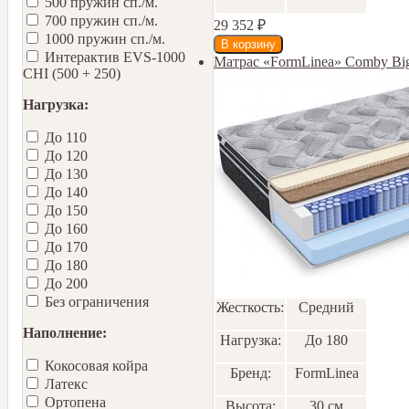
500 пружин сп./м.
700 пружин сп./м.
29 352
₽
1000 пружин сп./м.
Интерактив EVS-1000
Матрас «FormLinea» Comby Bi
CHI (500 + 250)
Нагрузка:
До 110
До 120
До 130
До 140
До 150
До 160
До 170
До 180
До 200
Без ограничения
Жесткость:
Средний
Наполнение:
Нагрузка:
До 180
Кокосовая койра
Бренд:
FormLinea
Латекс
Ортопена
Высота:
30 см