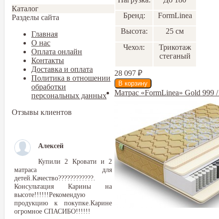
Каталог
Бренд:
FormLinea
Разделы сайта
Высота:
25 см
Главная
О нас
Чехол:
Трикотаж
Оплата онлайн
стеганый
Контакты
Доставка и оплата
28 097
₽
Политика в отношении
обработки
Матрас «FormLinea» Gold 999 
персональных данных
Отзывы клиентов
Алексей
Купили 2 Кровати и 2
матраса для
детей.Качество????????????.
Консультация Карины на
высоте!!!!!!Рекомендую
продукцию к покупке.Карине
огромное СПАСИБО!!!!!!