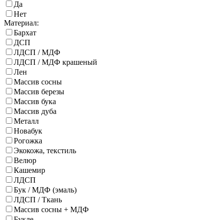
Да
Нет
Материал:
Бархат
ДСП
ЛДСП / МДФ
ЛДСП / МДФ крашеный
Лен
Массив сосны
Массив березы
Массив бука
Массив дуба
Металл
Новабук
Рогожка
Экокожа, текстиль
Велюр
Кашемир
ЛДСП
Бук / МДФ (эмаль)
ЛДСП / Ткань
Массив сосны + МДФ
Букле