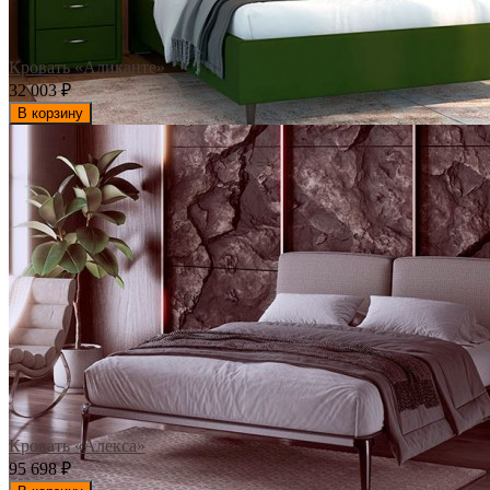
Кровать «Аликанте»
32 003
₽
В корзину
Кровать «Алекса»
95 698
₽