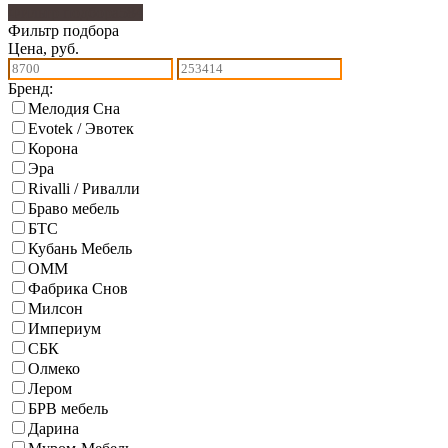
Фильтр подбора
584
Фильтр подбора
Цена, руб.
Бренд:
Мелодия Сна
Evotek / Эвотек
Корона
Эра
Rivalli / Ривалли
Браво мебель
БТС
Кубань Мебель
ОММ
Фабрика Снов
Милсон
Империум
СБК
Олмеко
Лером
БРВ мебель
Дарина