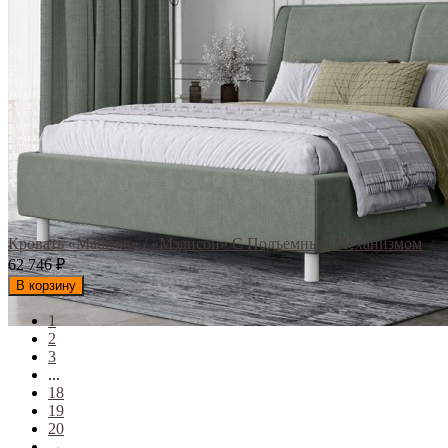
Кровать «Madison» / «Мэдисон» С Подъемным Механизмом
62 746
₽
В корзину
1
2
3
...
18
19
20
→