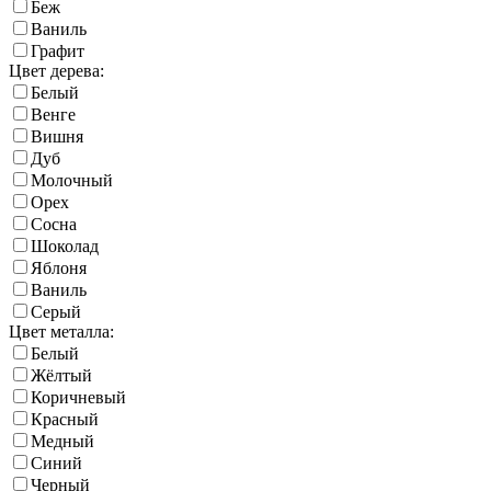
Беж
Ваниль
Графит
Цвет дерева:
Белый
Венге
Вишня
Дуб
Молочный
Орех
Сосна
Шоколад
Яблоня
Ваниль
Серый
Цвет металла:
Белый
Жёлтый
Коричневый
Красный
Медный
Синий
Черный