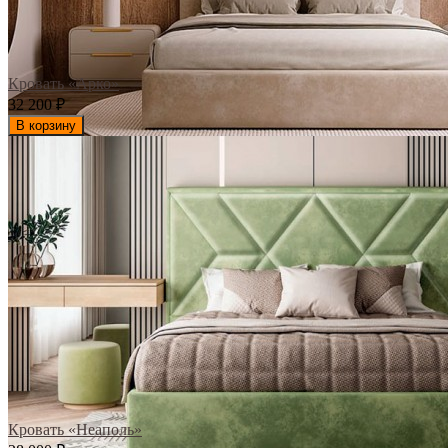
Кровать «Арко»
32 200
₽
В корзину
Кровать «Неаполь»