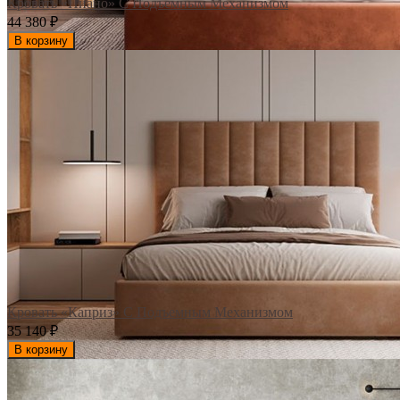
Кровать «Пиано» С Подъемным Механизмом
44 380
₽
В корзину
Кровать «Каприз» С Подъемным Механизмом
35 140
₽
В корзину