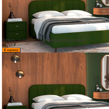
Кровать «Аликанте» С Подъемным Механизмом
40 716
₽
В корзину