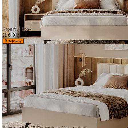
Кровать «Ева»
21 840
₽
В корзину
Кровать «Ева» С Подъемным Механизмом