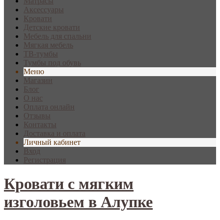
Матрасы
Аксессуары
Кровати
Детские кровати
Мебель для спальни
Мягкая мебель
ТВ-тумбы
Тумбы под обувь
Меню
Магазин
Блог
О нас
Оплата онлайн
Отзывы
Контакты
Доставка и оплата
Личный кабинет
Вход
Регистрация
Кровати с мягким
изголовьем в Алупке