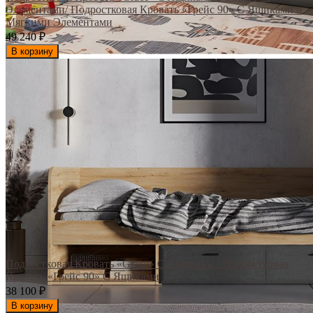
Элементами/ Подростковая Кровать «Грейс 90» С Ящиками и
Мягкими Элементами
49 240
₽
В корзину
Подростковая Кровать «Grace» С Ящиками / Подростковая
Кровать «Грейс 90» С Ящиками
38 100
₽
В корзину