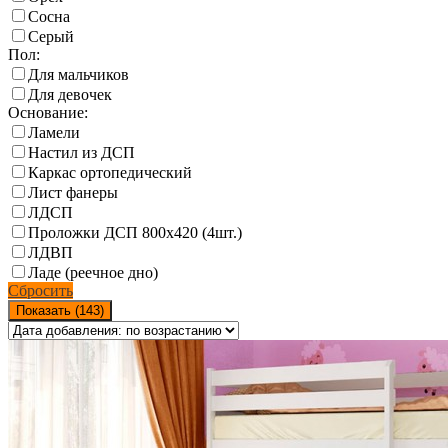
Сосна
Серый
Пол:
Для мальчиков
Для девочек
Основание:
Ламели
Настил из ДСП
Каркас ортопедический
Лист фанеры
ЛДСП
Проложки ДСП 800х420 (4шт.)
ЛДВП
Ладе (реечное дно)
Сбросить
Показать (
143
)