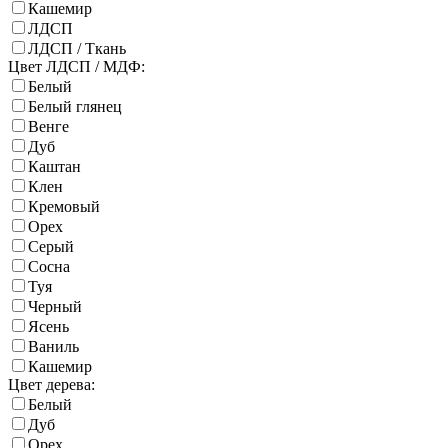
Кашемир
ЛДСП
ЛДСП / Ткань
Цвет ЛДСП / МДФ:
Белый
Белый глянец
Венге
Дуб
Каштан
Клен
Кремовый
Орех
Серый
Сосна
Туя
Черный
Ясень
Ваниль
Кашемир
Цвет дерева:
Белый
Дуб
Орех