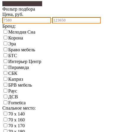
Фильтр подбора
143
Фильтр подбора
Цена, руб.
Бренд:
Мелодия Сна
Корона
Эра
Браво мебель
БТС
Интерьер Центр
Пирамида
СБК
Каприз
БРВ мебель
Раус
ДСВ
Fornetica
Спальное место:
70 х 140
70 х 160
70 х 170
70 х 180