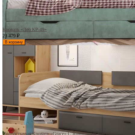
Кровать «Лео КР-49»
23 479
₽
В корзину
Подростковая Кровать «Grace» С Ящиками и Мягкими