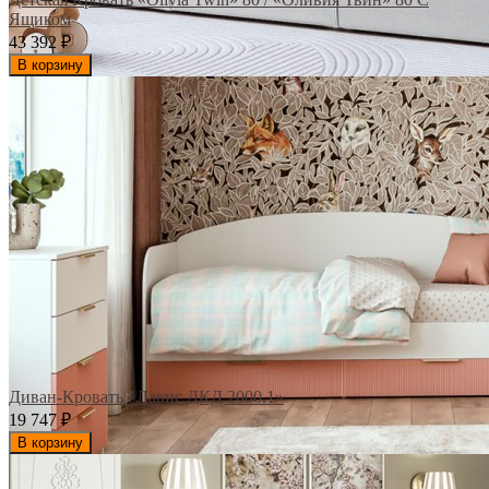
Ящиком
43 392
₽
В корзину
Диван-Кровать «Лавис ДКД 2000.1»
19 747
₽
В корзину