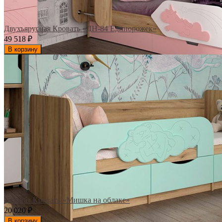
Двухъярусная Кровать «ДН-84 Единорожек»
49 518
₽
В корзину
Детская Кровать «Мишка на облаке»
20 020
₽
В корзину