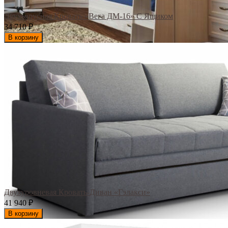
Двухъярусная Кровать «Вега ДМ-16» С Ящиком
34 710
₽
В корзину
Двухуровневая Кровать-Диван «Гэлакси»
41 940
₽
В корзину