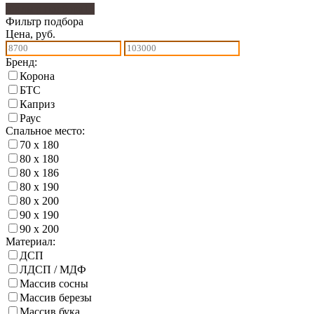
Фильтр подбора
13
Фильтр подбора
Цена, руб.
Бренд:
Корона
БТС
Каприз
Раус
Спальное место:
70 х 180
80 х 180
80 х 186
80 х 190
80 х 200
90 х 190
90 х 200
Материал:
ДСП
ЛДСП / МДФ
Массив сосны
Массив березы
Массив бука