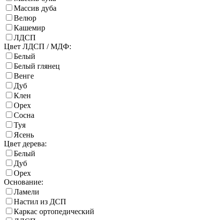
Массив дуба
Велюр
Кашемир
ЛДСП
Цвет ЛДСП / МДФ:
Белый
Белый глянец
Венге
Дуб
Клен
Орех
Сосна
Туя
Ясень
Цвет дерева:
Белый
Дуб
Орех
Основание:
Ламели
Настил из ДСП
Каркас ортопедический