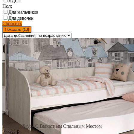
ЛДСП
Пол:
Для мальчиков
Для девочек
Сбросить
Показать (
13
)
Кровать «Раус» С Выкатным Спальным Местом
21 952
₽