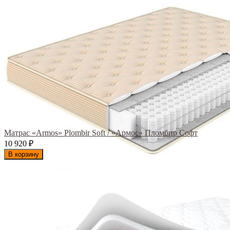
Матрас «Armos» Plombir Soft / «Армос» Пломбир Софт
10 920
₽
В корзину