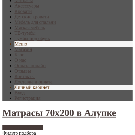
Матрасы
Аксессуары
Кровати
Детские кровати
Мебель для спальни
Мягкая мебель
ТВ-тумбы
Тумбы под обувь
Меню
Магазин
Блог
О нас
Оплата онлайн
Отзывы
Контакты
Доставка и оплата
Личный кабинет
Вход
Регистрация
Матрасы 70x200 в Алупке
Фильтр подбора
148
Фильтр подбора