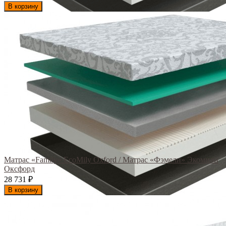
В корзину
Матрас «Family» EcoMily Oxford / Матрас «Фэмели» Экомили
Оксфорд
28 731
₽
В корзину