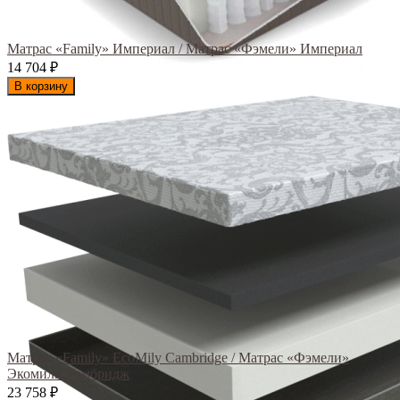
Матрас «Family» Империал / Матрас «Фэмели» Империал
14 704
₽
В корзину
Матрас «Family» EcoMily Cambridge / Матрас «Фэмели»
Экомили Кембридж
23 758
₽