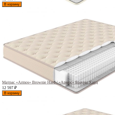
В корзину
Матрас «Armos» Brownie Hard / «Армос» Брауни Хард
12 597
₽
В корзину