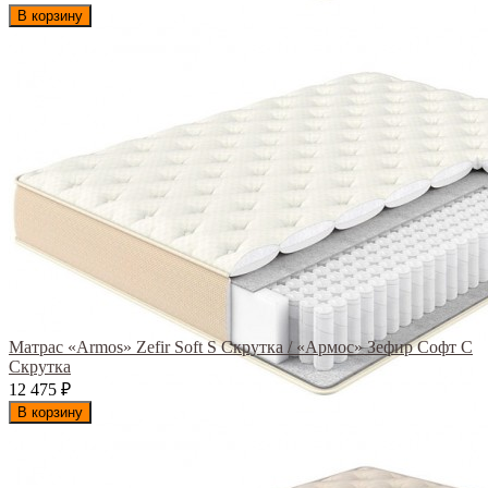
В корзину
Матрас «Armos» Zefir Soft S Скрутка / «Армос» Зефир Софт С
Скрутка
12 475
₽
В корзину