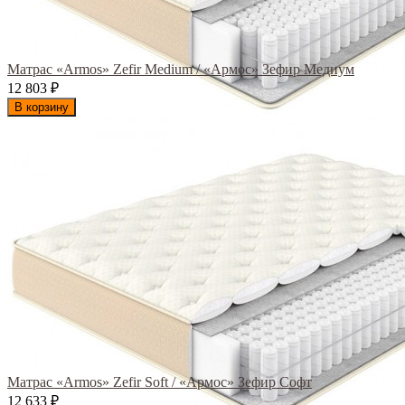
Матрас «Armos» Zefir Medium / «Армос» Зефир Медиум
12 803
₽
В корзину
Матрас «Armos» Zefir Soft / «Армос» Зефир Софт
12 633
₽