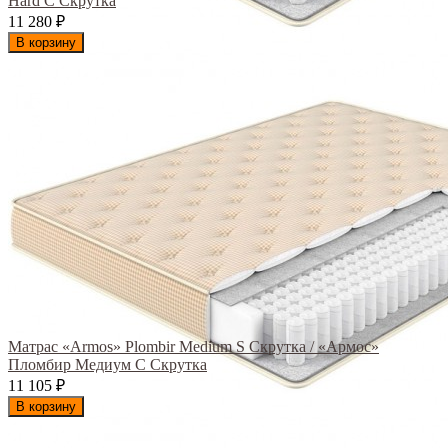
Hard С Скрутка
11 280
₽
В корзину
Матрас «Armos» Plombir Medium S Скрутка / «Армос»
Пломбир Медиум С Скрутка
11 105
₽
В корзину