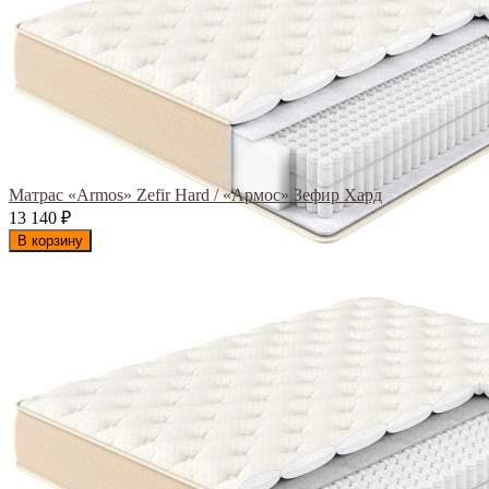
Матрас «Armos» Zefir Hard / «Армос» Зефир Хард
13 140
₽
В корзину