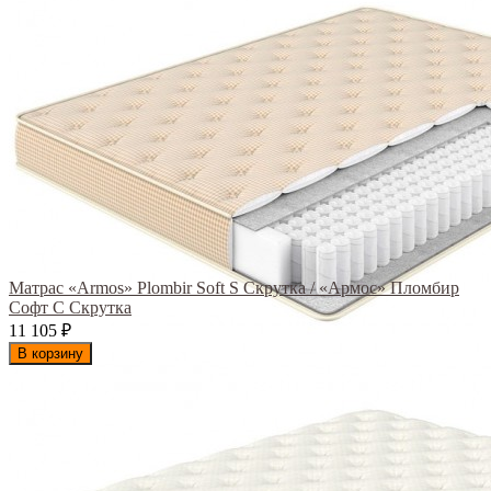
Матрас «Armos» Plombir Soft S Скрутка / «Армос» Пломбир
Софт С Скрутка
11 105
₽
В корзину