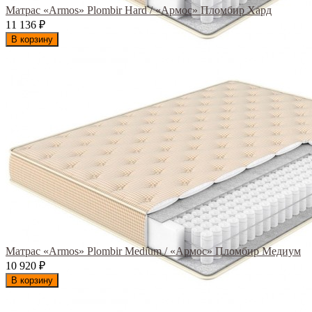
Матрас «Armos» Plombir Hard / «Армос» Пломбир Хард
11 136
₽
В корзину
Матрас «Armos» Plombir Medium / «Армос» Пломбир Медиум
10 920
₽
В корзину