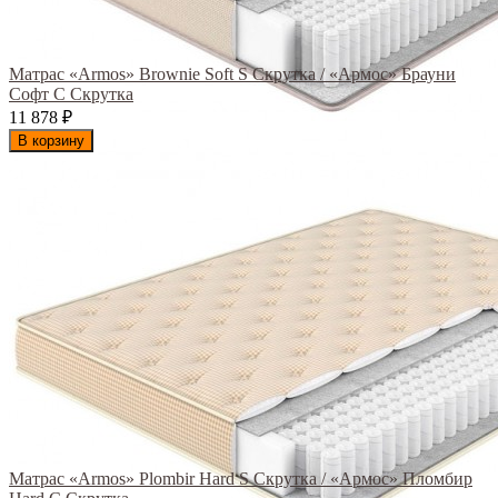
Матрас «Armos» Brownie Soft S Скрутка / «Армос» Брауни
Софт С Скрутка
11 878
₽
В корзину
Матрас «Armos» Plombir Hard S Скрутка / «Армос» Пломбир