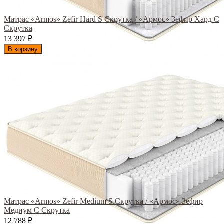
Матрас «Armos» Zefir Hard S Скрутка / «Армос» Зефир Хард С
Скрутка
13 397
₽
В корзину
Матрас «Armos» Zefir Medium S Скрутка / «Армос» Зефир
Медиум С Скрутка
12 788
₽