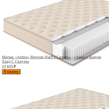
Матрас «Armos» Brownie Hard S Скрутка / «Армос» Брауни
Хард С Скрутка
12 633
₽
В корзину