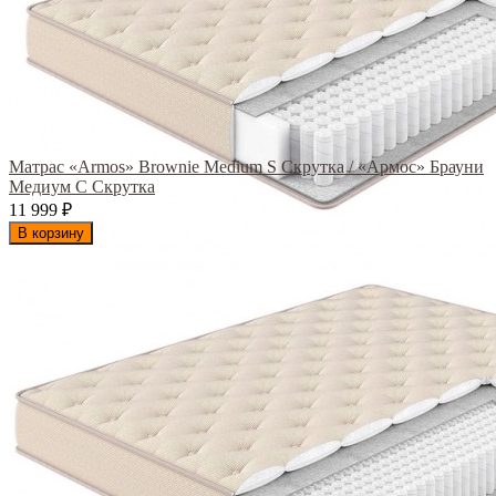
Матрас «Armos» Brownie Medium S Скрутка / «Армос» Брауни
Медиум С Скрутка
11 999
₽
В корзину