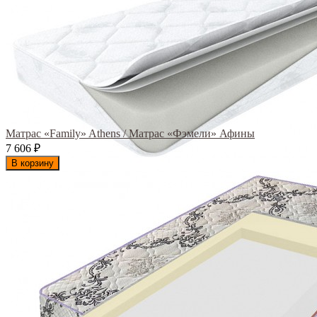
Матрас «Family» Athens / Матрас «Фэмели» Афины
7 606
₽
В корзину