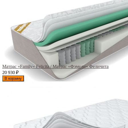
Матрас «Family» Felicita / Матрас «Фэмели» Феличита
20 930
₽
В корзину