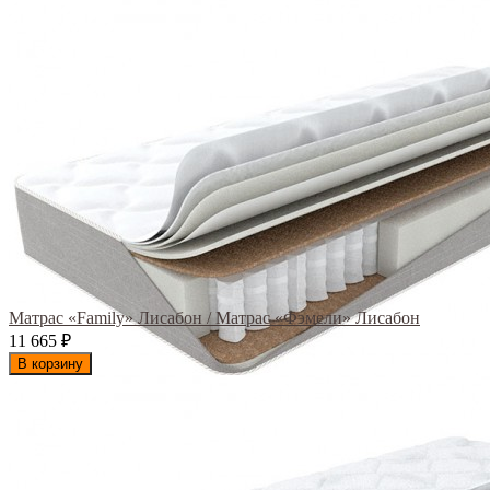
Матрас «Family» Лисабон / Матрас «Фэмели» Лисабон
11 665
₽
В корзину