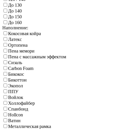
До 130
До 140
До 150
До 160
Наполнение:
Кокосовая койра
Латекс
Ортопена
Пена мемори
Пена с массажным эффектом
Сизаль
Carbon Foam
Бикокос
Бикоттон
Экопол
ППУ
Войлок
Холлофайбер
Спанбонд
Hollcon
Ватин
Металлическая рамка