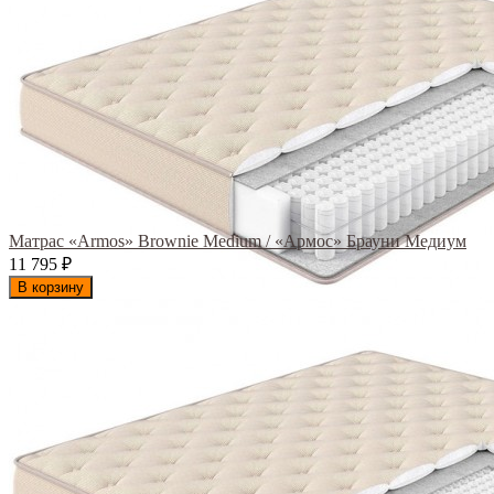
Матрас «Armos» Brownie Medium / «Армос» Брауни Медиум
11 795
₽
В корзину