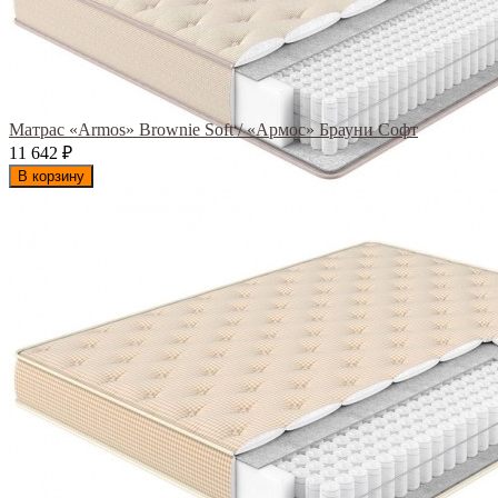
Матрас «Armos» Brownie Soft / «Армос» Брауни Софт
11 642
₽
В корзину