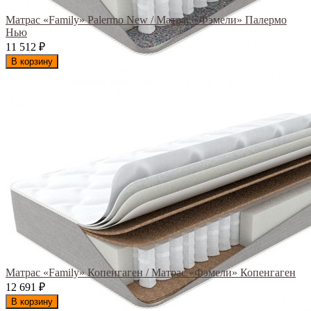
Матрас «Family» Palermo New / Матрас «Фэмели» Палермо
Нью
11 512
₽
В корзину
Матрас «Family» Копенгаген / Матрас «Фэмели» Копенгаген
12 691
₽
В корзину