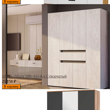
В корзину
Шкаф «Мрия ШК-13» 4-х Створчатый
25 158
₽
В корзину