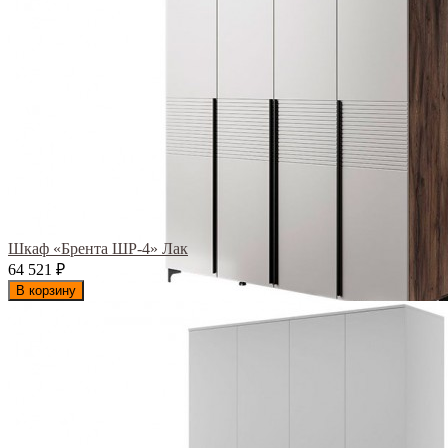
Шкаф «Брента ШР-4» Лак
64 521
₽
В корзину