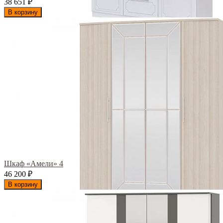
38 651
₽
В корзину
Шкаф «Амели» 4
46 200
₽
В корзину