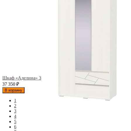
Шкаф «Аделина» 3
37 350
₽
В корзину
1
2
3
4
5
6