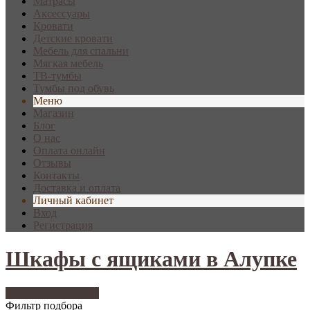
Матрасы
Аксессуары
Кровати
Детские кровати
Мебель для спальни
Мягкая мебель
ТВ-тумбы
Тумбы под обувь
Меню
Магазин
Блог
О нас
Оплата онлайн
Отзывы
Контакты
Доставка и оплата
Личный кабинет
Вход
Регистрация
Шкафы с ящиками в Алупке
Фильтр подбора
206
Фильтр подбора