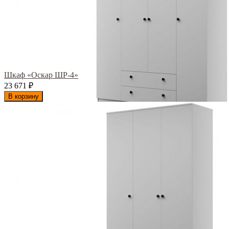
Шкаф «Оскар ШР-4»
23 671
₽
В корзину