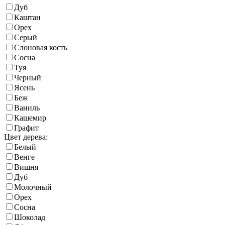
Дуб
Каштан
Орех
Серый
Слоновая кость
Сосна
Туя
Черный
Ясень
Беж
Ваниль
Кашемир
Графит
Цвет дерева:
Белый
Венге
Вишня
Дуб
Молочный
Орех
Сосна
Шоколад