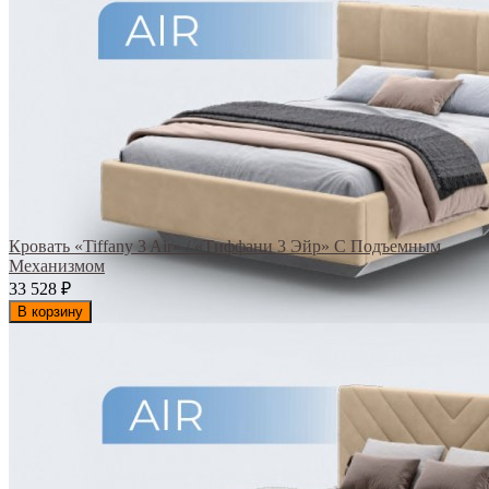
Кровать «Tiffany 3 Air» / «Тиффани 3 Эйр» С Подъемным
Механизмом
33 528
₽
В корзину