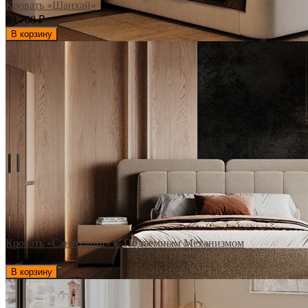
Кровать «Шанхай»
63 700
₽
В корзину
Кровать «Санторини» С Подъемным Механизмом
61 880
₽
В корзину