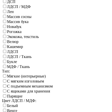
ДСП
ЛДСП / МДФ
Лен
Массив сосны
Массив бука
Новабук
Рогожка
Экокожа, текстиль
Велюр
Кашемир
ЛДСП
ЛДСП / Ткань
Букле
МДФ / Ткань
Тип:
Мягкие (интерьерные)
С мягким изголовьем
С подъемным механизмом
С ящиками для хранения
Парящие
Цвет ЛДСП / МДФ:
Белый
Венге