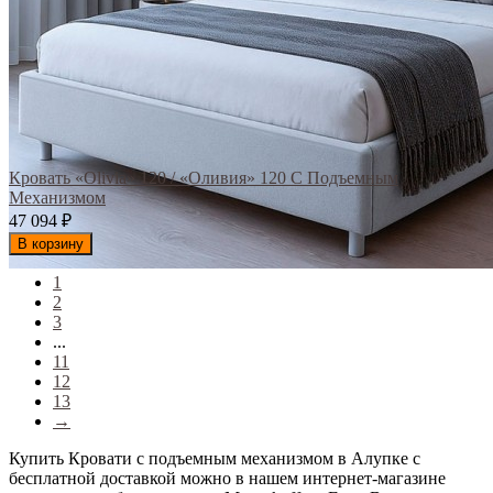
Кровать «Olivia» 120 / «Оливия» 120 С Подъемным
Механизмом
47 094
₽
В корзину
1
2
3
...
11
12
13
→
Купить Кровати с подъемным механизмом в Алупке с
бесплатной доставкой можно в нашем интернет-магазине