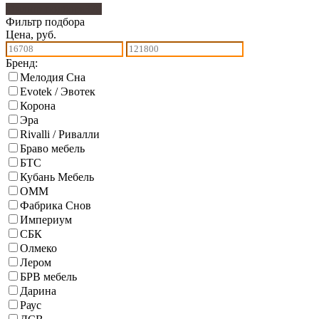
Фильтр подбора
379
Фильтр подбора
Цена, руб.
Бренд:
Мелодия Сна
Evotek / Эвотек
Корона
Эра
Rivalli / Ривалли
Браво мебель
БТС
Кубань Мебель
ОММ
Фабрика Снов
Империум
СБК
Олмеко
Лером
БРВ мебель
Дарина
Раус