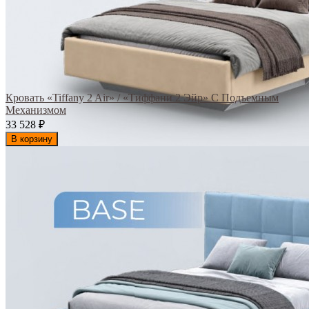
Кровать «Tiffany 2 Air» / «Тиффани 2 Эйр» С Подъемным
Механизмом
33 528
₽
В корзину