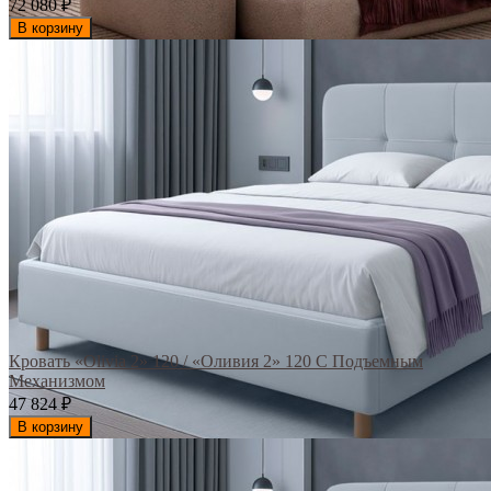
72 080
₽
В корзину
Кровать «Olivia 2» 120 / «Оливия 2» 120 С Подъемным
Механизмом
47 824
₽
В корзину