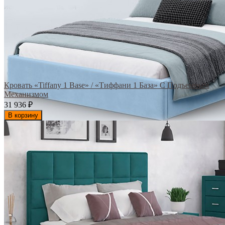
Кровать «Tiffany 1 Base» / «Тиффани 1 База» С Подъемным
Механизмом
31 936
₽
В корзину