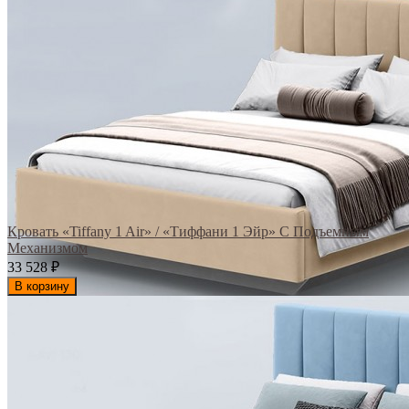
Кровать «Tiffany 1 Air» / «Тиффани 1 Эйр» С Подъемным
Механизмом
33 528
₽
В корзину