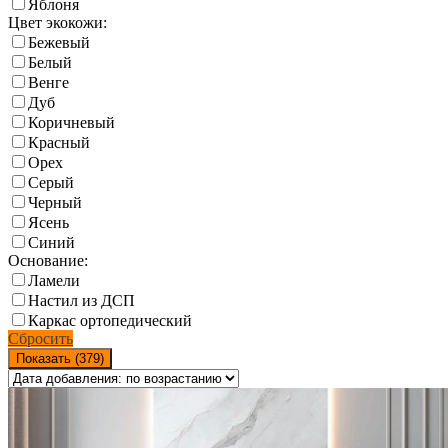
Яблоня
Цвет экокожи:
Бежевый
Белый
Венге
Дуб
Коричневый
Красный
Орех
Серый
Черный
Ясень
Синий
Основание:
Ламели
Настил из ДСП
Каркас ортопедический
Сбросить
Показать (
379
)