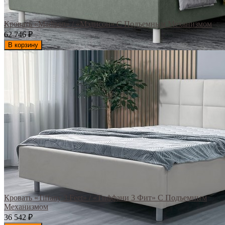
Кровать «Madison» / «Мэдисон» С Подъемным Механизмом
62 746
₽
В корзину
Кровать «Tiffany 3 Feet» / «Тиффани 3 Фит» С Подъемным
Механизмом
36 542
₽