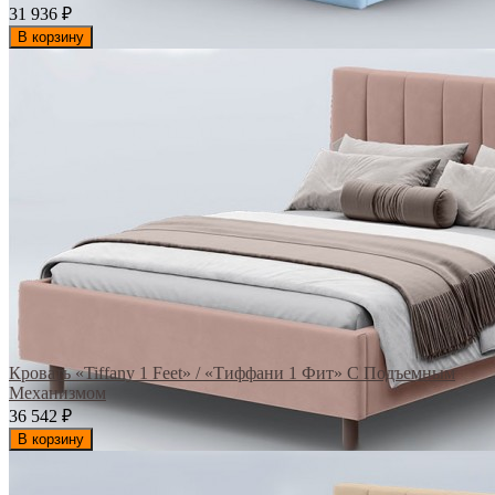
31 936
₽
В корзину
Кровать «Tiffany 1 Feet» / «Тиффани 1 Фит» С Подъемным
Механизмом
36 542
₽
В корзину