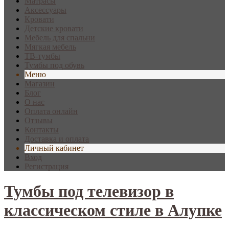
Матрасы
Аксессуары
Кровати
Детские кровати
Мебель для спальни
Мягкая мебель
ТВ-тумбы
Тумбы под обувь
Меню
Магазин
Блог
О нас
Оплата онлайн
Отзывы
Контакты
Доставка и оплата
Личный кабинет
Вход
Регистрация
Тумбы под телевизор в
классическом стиле в Алупке