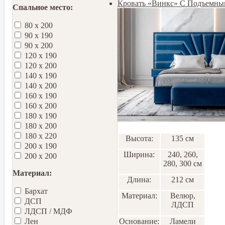
Кровать «Винкс» С Подъемн
Спальное место:
80 х 200
90 х 190
90 х 200
120 х 190
120 х 200
140 х 190
140 х 200
160 х 190
160 х 200
180 х 190
180 х 200
180 х 220
Высота:
135 см
200 х 190
Ширина:
240, 260,
200 х 200
280, 300 см
Материал:
Длина:
212 см
Бархат
Материал:
Велюр,
ДСП
ЛДСП
ЛДСП / МДФ
Основание:
Ламели
Лен