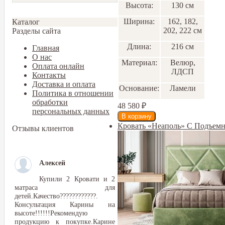
Высота:
130 см
Ширина:
162, 182,
Каталог
202, 222 см
Разделы сайта
Длина:
216 см
Главная
О нас
Материал:
Велюр,
Оплата онлайн
ЛДСП
Контакты
Доставка и оплата
Основание:
Ламели
Политика в отношении
обработки
48 580
₽
персональных данных
Кровать «Неаполь» С Подъем
Отзывы клиентов
Алексей
Купили 2 Кровати и 2
матраса для
детей.Качество????????????.
Консультация Карины на
высоте!!!!!!Рекомендую
продукцию к покупке.Карине