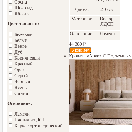
Сосна
Шоколад
Длина:
216 см
Яблоня
Материал:
Велюр,
Цвет экокожи:
ЛДСП
Основание:
Ламели
Бежевый
Белый
44 380
₽
Венге
Дуб
Кровать «Арко» С Подъемны
Коричневый
Красный
Орех
Серый
Черный
Ясень
Синий
Основание:
Ламели
Настил из ДСП
Каркас ортопедический