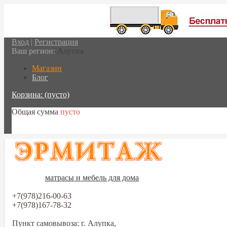
Вход
|
Регистрация
Ваш регион:
Алупка
Магазин
Блог
Корзина:
(пусто)
Общая сумма
пусто
Перейти в корзину
матрасы и мебель для дома
+7(978)216-00-63
+7(978)167-78-32
Пункт самовывоза: г. Алупка,