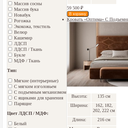
Массив сосны
59 500
₽
Массив бука
Новабук
Кровать «Оптима» С Подъем
Рогожка
Экокожа, текстиль
Велюр
Кашемир
ЛДСП
ЛДСП / Ткань
Букле
МДФ / Ткань
Тип:
Мягкие (интерьерные)
С мягким изголовьем
С подъемным механизмом
Высота:
135 см
С ящиками для хранения
Парящие
Ширина:
162, 182,
202, 222 см
Цвет ЛДСП / МДФ:
Длина:
216 см
Белый