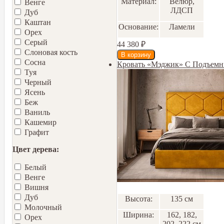
Материал:
Велюр,
Венге
ЛДСП
Дуб
Каштан
Основание:
Ламели
Орех
Серый
44 380
₽
Слоновая кость
Сосна
Кровать «Мэджик» С Подъем
Туя
Черный
Ясень
Беж
Ваниль
Кашемир
Графит
Цвет дерева:
Белый
Венге
Вишня
Дуб
Высота:
135 см
Молочный
Ширина:
162, 182,
Орех
202, 222 см