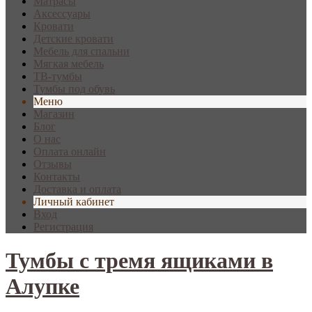
Матрасы
Аксессуары
Кровати
Детские кровати
Мебель для спальни
Мягкая мебель
ТВ-тумбы
Тумбы под обувь
Меню
Магазин
Блог
О нас
Оплата онлайн
Отзывы
Контакты
Доставка и оплата
Личный кабинет
Вход
Регистрация
Тумбы с тремя ящиками в
Алупке