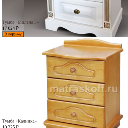
Тумба «Милена 3»
17 024
₽
В корзину
Тумба «Калинка»
10 225
₽