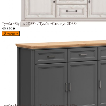
Тумба «Stylius 2D3S» / Тумба «Стилиус 2D3S»
49 370
₽
В корзину
Тумба «Jasmin 3D3S» / Тумба «Жасмин 3D3S»