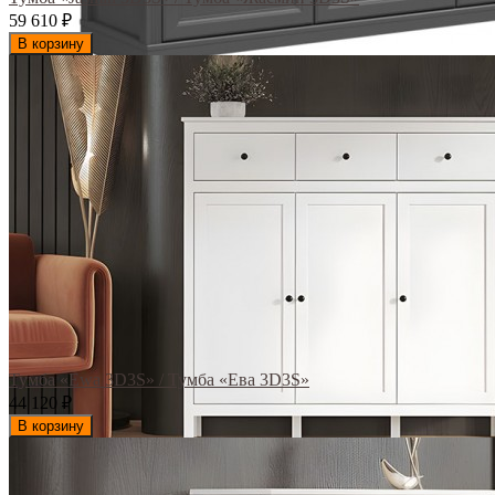
59 610
₽
В корзину
Тумба «Ewa 3D3S» / Тумба «Ева 3D3S»
44 120
₽
В корзину