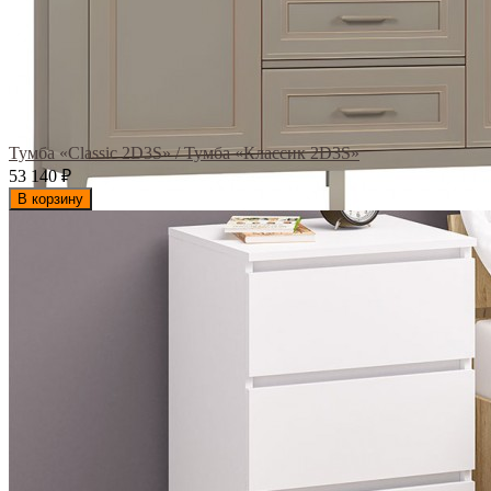
Тумба «Classic 2D3S» / Тумба «Классик 2D3S»
53 140
₽
В корзину