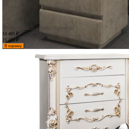
Тумба «Gloria 3» / Тумба «Глория 3»
14 485
₽
15 489
₽
В корзину