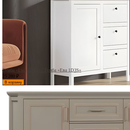
Тумба «Ewa 1D3S» / Тумба «Ева 1D3S»
25 280
₽
В корзину