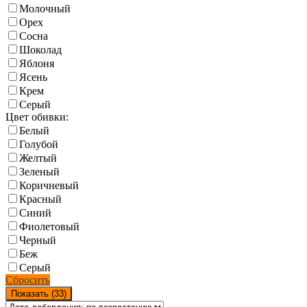
Молочный
Орех
Сосна
Шоколад
Яблоня
Ясень
Крем
Серый
Цвет обивки:
Белый
Голубой
Желтый
Зеленый
Коричневый
Красный
Синий
Фиолетовый
Черный
Беж
Серый
Сбросить
Показать (
33
)