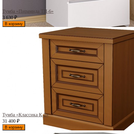
Тумба «Пирамида ТП-6»
3 630
₽
В корзину
Тумба «Классика К-2»
31 400
₽
В корзину