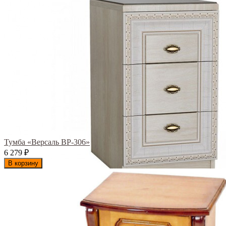
Тумба «Версаль ВР-306»
6 279
₽
В корзину