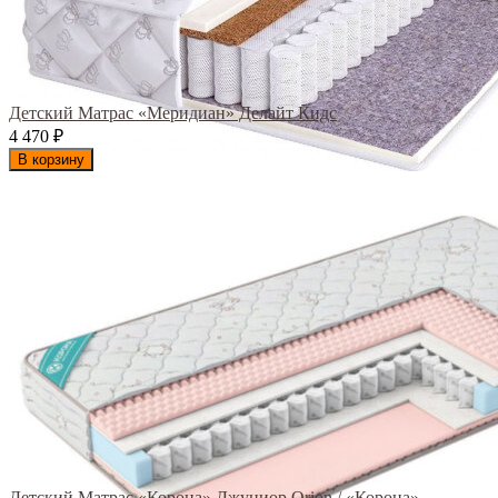
Детский Матрас «Меридиан» Делайт Кидс
4 470
₽
В корзину
Детский Матрас «Корона» Джуниор Orion / «Корона»