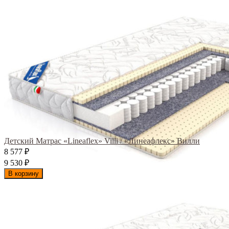
Детский Матрас «Lineaflex» Villi / «Линеафлекс» Вилли
8 577
₽
9 530
₽
В корзину