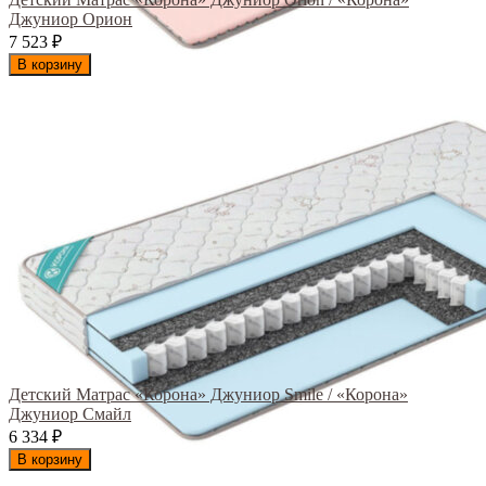
Джуниор Орион
7 523
₽
В корзину
Детский Матрас «Корона» Джуниор Smile / «Корона»
Джуниор Смайл
6 334
₽
В корзину