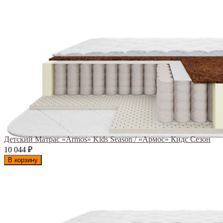
Детский Матрас «Armos» Kids Season / «Армос» Кидс Сезон
10 044
₽
В корзину