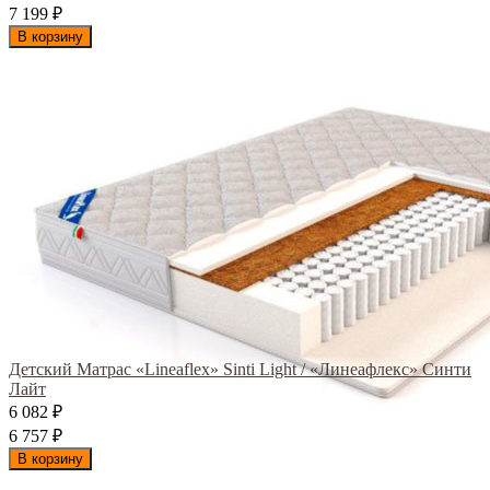
7 199
₽
В корзину
Детский Матрас «Lineaflex» Sinti Light / «Линеафлекс» Синти
Лайт
6 082
₽
6 757
₽
В корзину