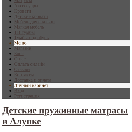
Матрасы
Аксессуары
Кровати
Детские кровати
Мебель для спальни
Мягкая мебель
ТВ-тумбы
Тумбы под обувь
Меню
Магазин
Блог
О нас
Оплата онлайн
Отзывы
Контакты
Доставка и оплата
Личный кабинет
Вход
Регистрация
Детские пружинные матрасы
в Алупке