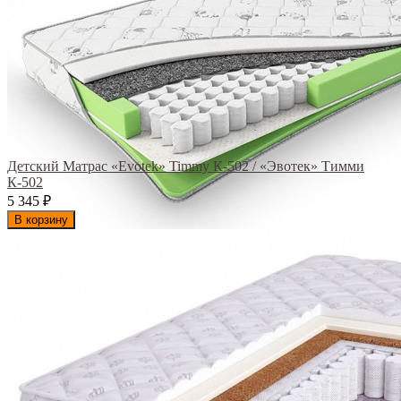
Детский Матрас «Evotek» Timmy К-502 / «Эвотек» Тимми
К-502
5 345
₽
В корзину