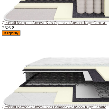
Детский Матрас «Armos» Kids Optima / «Армос» Кидс Оптима
7 525
₽
В корзину
Детский Матрас «Armos» Kids Balance / «Армос» Кидс Баланс