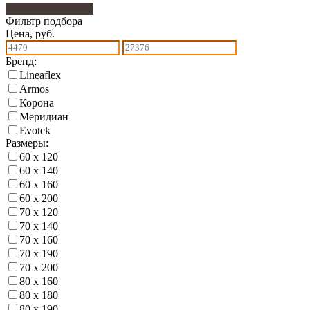
Фильтр подбора
12
Фильтр подбора
Цена, руб.
Бренд:
Lineaflex
Armos
Корона
Меридиан
Еvotek
Размеры:
60 х 120
60 х 140
60 х 160
60 х 200
70 х 120
70 х 140
70 х 160
70 х 190
70 х 200
80 х 160
80 х 180
80 х 190