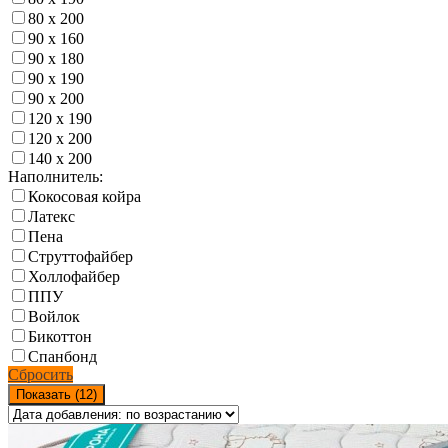
80 х 200
90 х 160
90 х 180
90 х 190
90 х 200
120 х 190
120 х 200
140 х 200
Наполнитель:
Кокосовая койра
Латекс
Пена
Струттофайбер
Холлофайбер
ППУ
Войлок
Бикоттон
Спанбонд
Сбросить
Показать (
12
)