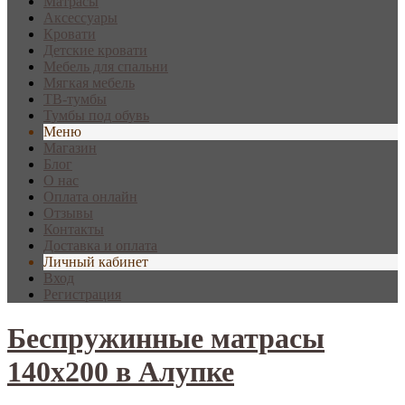
Матрасы
Аксессуары
Кровати
Детские кровати
Мебель для спальни
Мягкая мебель
ТВ-тумбы
Тумбы под обувь
Меню
Магазин
Блог
О нас
Оплата онлайн
Отзывы
Контакты
Доставка и оплата
Личный кабинет
Вход
Регистрация
Беспружинные матрасы
140х200 в Алупке