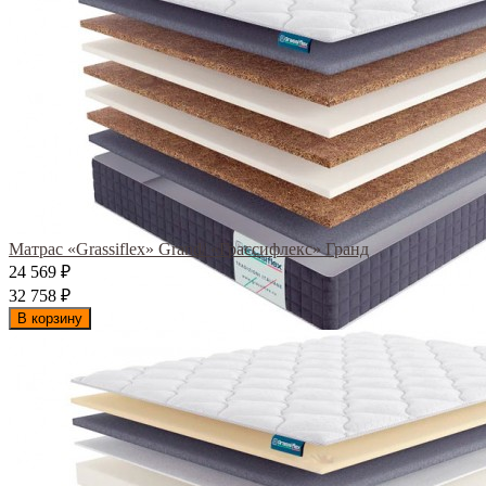
Матрас «Grassiflex» Grand/ «Грассифлекс» Гранд
24 569
₽
32 758
₽
В корзину