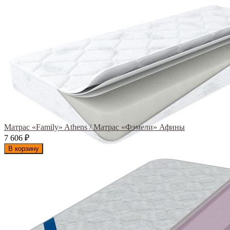
Матрас «Family» Athens / Матрас «Фэмели» Афины
7 606
₽
В корзину