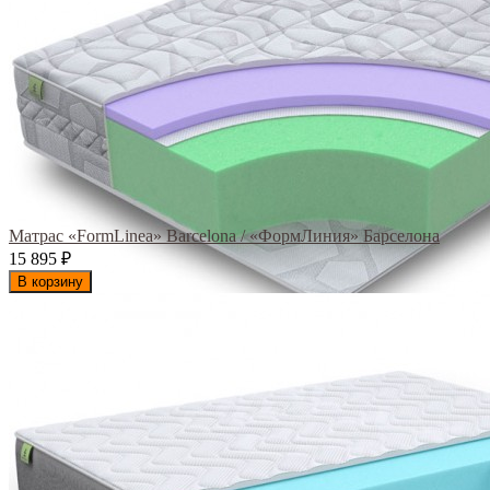
Матрас «FormLinea» Barcelona / «ФормЛиния» Барселона
15 895
₽
В корзину