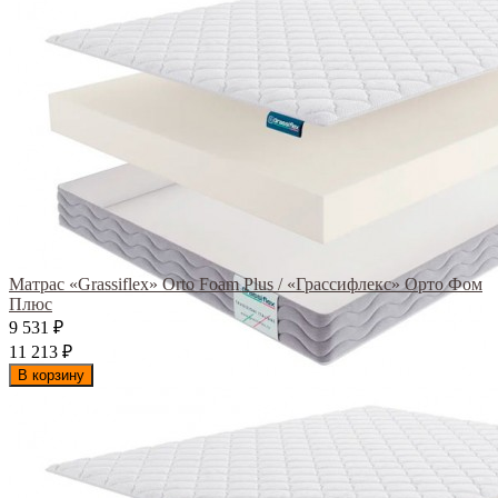
Матрас «Grassiflex» Orto Foam Plus / «Грассифлекс» Орто Фом
Плюс
9 531
₽
11 213
₽
В корзину