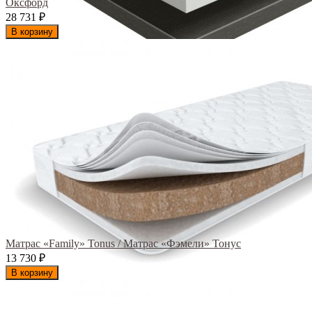
Оксфорд
28 731
₽
В корзину
Матрас «Family» Tonus / Матрас «Фэмели» Тонус
13 730
₽
В корзину