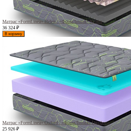
Матрас «FormLinea» Helen / «ФормЛиния» Хелен
36 324
₽
В корзину
Матрас «FormLinea» Oxford / «ФормЛиния» Оксфорд
25 926
₽