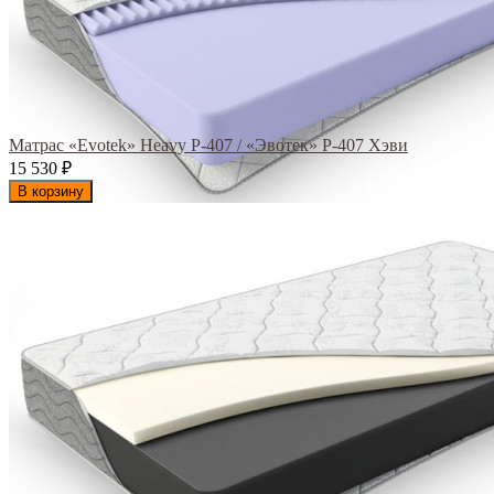
Матрас «Evotek» Heavy Р-407 / «Эвотек» Р-407 Хэви
15 530
₽
В корзину