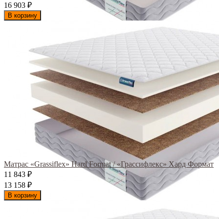
16 903
₽
В корзину
Матрас «Grassiflex» Hard Format / «Грассифлекс» Хард Формат
11 843
₽
13 158
₽
В корзину