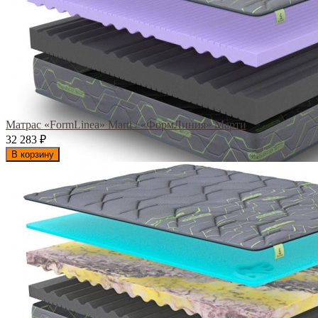
Матрас «FormLinea» Marti / «ФормЛиния» Марти
32 283
₽
В корзину