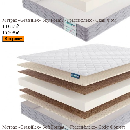
Матрас «Grassiflex» Sky Foam / «Грассифлекс» Скай Фом
13 687
₽
15 208
₽
В корзину
Матрас «Grassiflex» Soft Format / «Грассифлекс» Софт Формат