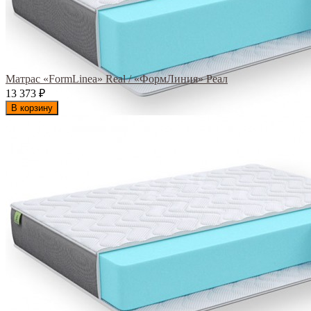
Матрас «FormLinea» Real / «ФормЛиния» Реал
13 373
₽
В корзину