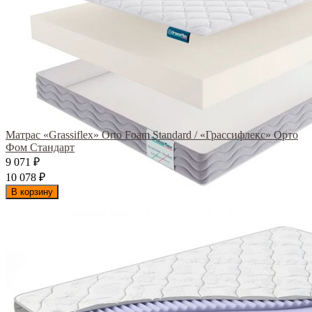
Матрас «Grassiflex» Orto Foam Standard / «Грассифлекс» Орто
Фом Стандарт
9 071
₽
10 078
₽
В корзину