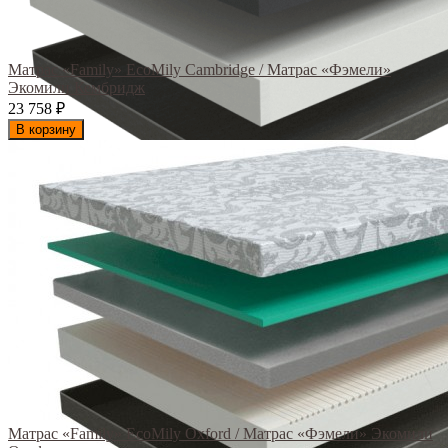
Матрас «Family» EcoMily Cambridge / Матрас «Фэмели»
Экомили Кембридж
23 758
₽
В корзину
Матрас «Family» EcoMily Oxford / Матрас «Фэмели» Экомили