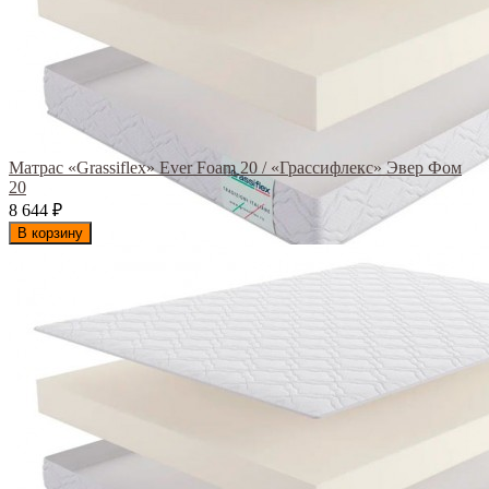
Матрас «Grassiflex» Ever Foam 20 / «Грассифлекс» Эвер Фом
20
8 644
₽
В корзину