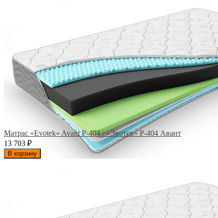
Матрас «Evotek» Avant Р-404 / «Эвотек» Р-404 Авант
13 703
₽
В корзину