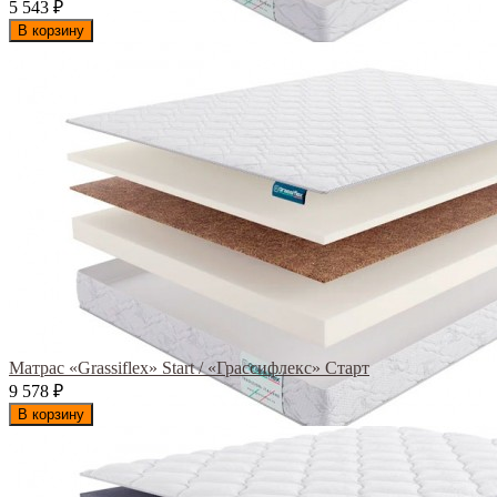
5 543
₽
В корзину
Матрас «Grassiflex» Start / «Грассифлекс» Старт
9 578
₽
В корзину