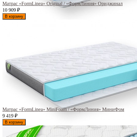
Матрас «FormLinea» Original / «ФормЛиния» Ориджинал
10 909
₽
В корзину
Матрас «FormLinea» MiniFoam / «ФормЛиния» МиниФом
9 419
₽
В корзину