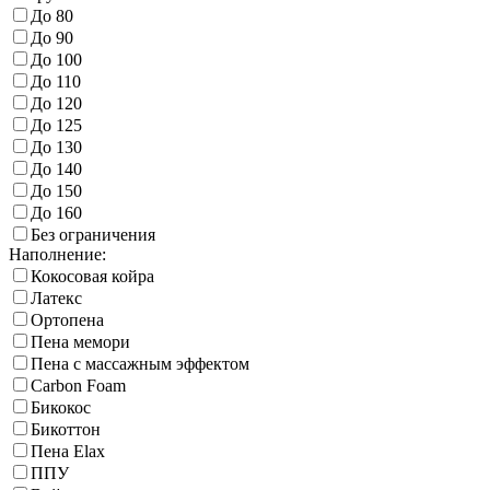
До 80
До 90
До 100
До 110
До 120
До 125
До 130
До 140
До 150
До 160
Без ограничения
Наполнение:
Кокосовая койра
Латекс
Ортопена
Пена мемори
Пена с массажным эффектом
Carbon Foam
Бикокос
Бикоттон
Пена Elax
ППУ