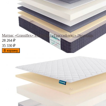
Матрас «Grassiflex» Evolution / «Грассифлекс» Эволюшн
28 264
₽
35 330
₽
В корзину