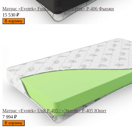
Матрас «Evotek» Fusion Р-406 / «Эвотек» Р-406 Фьюжн
15 530
₽
В корзину
Матрас «Evotek» Unit Р-405 / «Эвотек» Р-405 Юнит
7 994
₽
В корзину