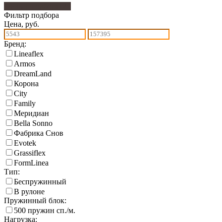
Фильтр подбора
125
Фильтр подбора
Цена, руб.
Бренд:
Lineaflex
Armos
DreamLand
Корона
City
Family
Меридиан
Bella Sonno
Фабрика Снов
Еvotek
Grassiflex
FormLinea
Тип:
Беспружинный
В рулоне
Пружинный блок:
500 пружин сп./м.
Нагрузка: