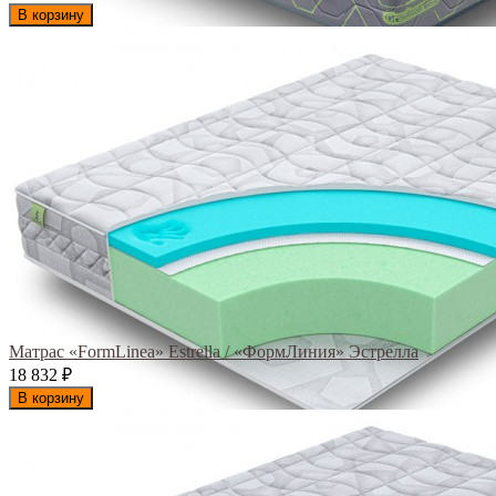
В корзину
Матрас «FormLinea» Estrella / «ФормЛиния» Эстрелла
18 832
₽
В корзину