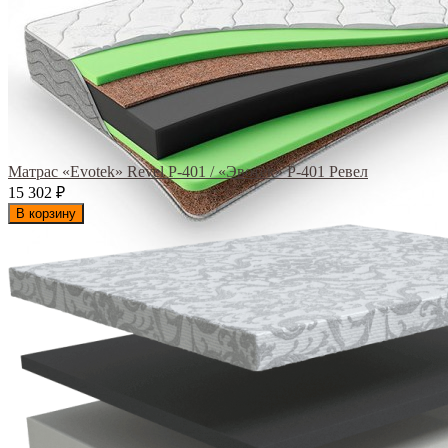
Матрас «Evotek» Revel Р-401 / «Эвотек» Р-401 Ревел
15 302
₽
В корзину