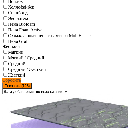
Войлок
Холлофайбер
Спанбонд
Эко латекс
Пена Biofoam
Пена Foam Active
Охлаждающая пена с памятью MultiElastic
Пена Grafit
Жесткость:
Мягкий
Мягкий / Средний
Средний
Средний / Жесткий
Жесткий
Сбросить
Показать (
125
)