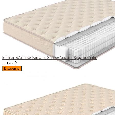
Матрас «Armos» Brownie Soft / «Армос» Брауни Софт
11 642
₽
В корзину