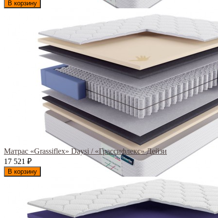
В корзину
Матрас «Grassiflex» Daysi / «Грассифлекс» Дейзи
17 521
₽
В корзину