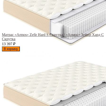
Матрас «Armos» Zefir Hard S Скрутка / «Армос» Зефир Хард С
Скрутка
13 397
₽
В корзину