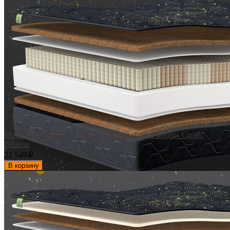
Матрас «FormLinea» Space Venera / «ФормЛиния» Спэйс
Венера
22 549
₽
В корзину