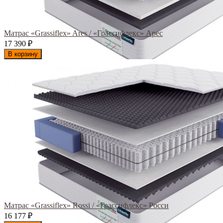
Матрас «Grassiflex» Ares / «Грассифлекс» Арес
17 390
₽
В корзину
Матрас «Grassiflex» Rossi / «Грассифлекс» Росси
16 177
₽