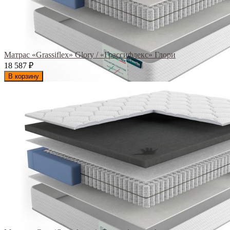
Матрас «Grassiflex» Glory / «Грассифлекс» Глори
18 587
₽
В корзину