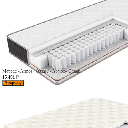
Матрас «Armos» Oscar / «Армос» Оскар
15 491
₽
В корзину