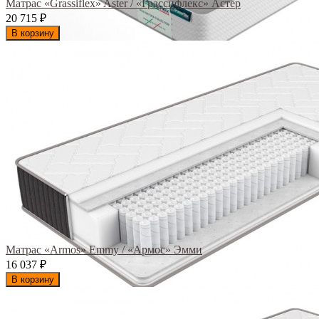
Матрас «Grassiflex» Aster / «Грассифлекс» Астер
20 715
₽
В корзину
Матрас «Armos» Emmy / «Армос» Эмми
16 037
₽
В корзину