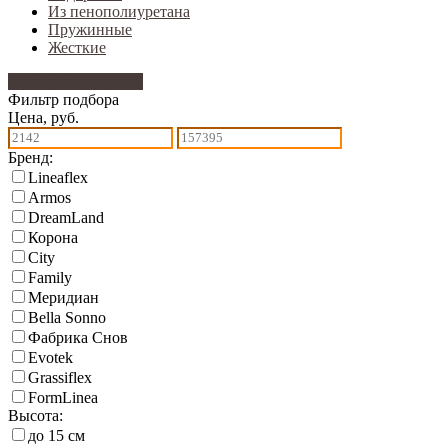
Из пенополиуретана
Пружинные
Жесткие
Фильтр подбора
478
Фильтр подбора
Цена, руб.
Бренд:
Lineaflex
Armos
DreamLand
Корона
City
Family
Меридиан
Bella Sonno
Фабрика Снов
Еvotek
Grassiflex
FormLinea
Высота:
до 15 см