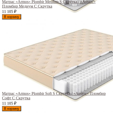
Матрас «Armos» Plombir Medium S Скрутка / «Армос»
Пломбир Медиум С Скрутка
11 105
₽
В корзину
Матрас «Armos» Plombir Soft S Скрутка / «Армос» Пломбир
Софт С Скрутка
11 105
₽
В корзину