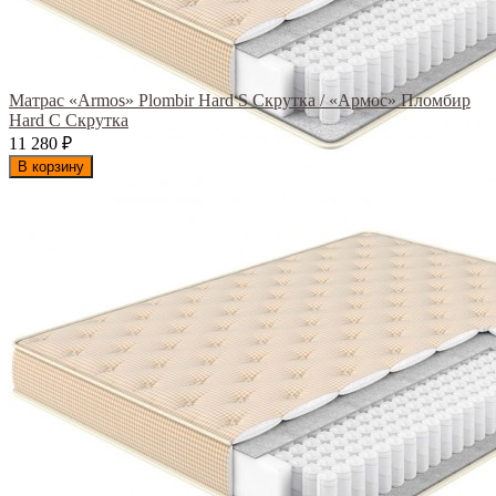
Матрас «Armos» Plombir Hard S Скрутка / «Армос» Пломбир
Hard С Скрутка
11 280
₽
В корзину