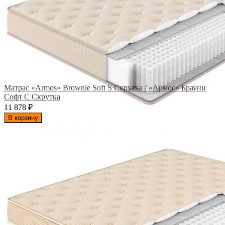
Матрас «Armos» Brownie Soft S Скрутка / «Армос» Брауни
Софт С Скрутка
11 878
₽
В корзину