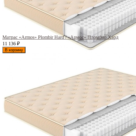
Матрас «Armos» Plombir Hard / «Армос» Пломбир Хард
11 136
₽
В корзину