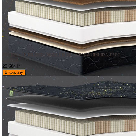
Матрас «FormLinea» Space Pluton / «ФормЛиния» Спэйс
Плутон
20 684
₽
В корзину