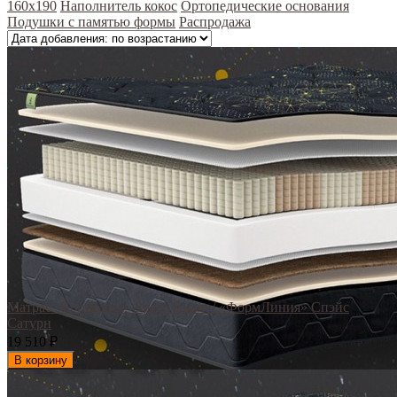
160x190
Наполнитель кокос
Ортопедические основания
Подушки с памятью формы
Распродажа
Матрас «FormLinea» Space Saturn / «ФормЛиния» Спэйс
Сатурн
19 510
₽
В корзину