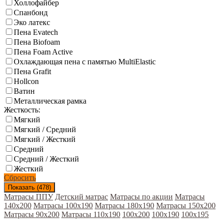
Холлофайбер
Спанбонд
Эко латекс
Пена Evatech
Пена Biofoam
Пена Foam Active
Охлаждающая пена с памятью MultiElastic
Пена Grafit
Hollcon
Ватин
Металлическая рамка
Жесткость:
Мягкий
Мягкий / Средний
Мягкий / Жесткий
Средний
Средний / Жесткий
Жесткий
Сбросить
Показать (
478
)
Матрасы ППУ
Детский матрас
Матрасы по акции
Матрасы
140х200
Матрасы 100x190
Матрасы 180x190
Матрасы 150x200
Матрасы 90х200
Матрасы 110x190
100x200
100x190
100х195