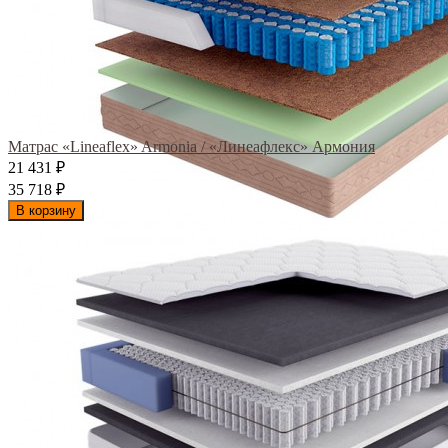
Матрас «Lineaflex» Armonia / «Линеафлекс» Армония
21 431
₽
35 718
₽
В корзину