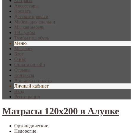
Матрасы
Аксессуары
Кровати
Детские кровати
Мебель для спальни
Мягкая мебель
ТВ-тумбы
Тумбы под обувь
Меню
Магазин
Блог
О нас
Оплата онлайн
Отзывы
Контакты
Доставка и оплата
Личный кабинет
Вход
Регистрация
Матрасы 120х200 в Алупке
Ортопедические
Недорогие