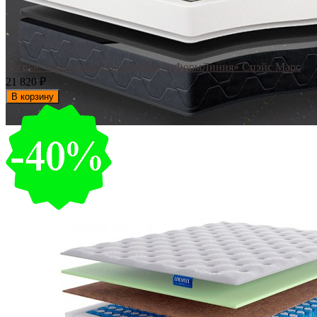
Матрас «FormLinea» Space Mars / «ФормЛиния» Спэйс Марс
21 820
₽
В корзину