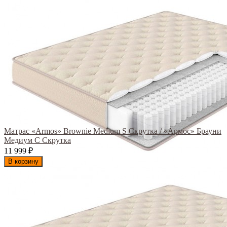
Матрас «Armos» Brownie Medium S Скрутка / «Армос» Брауни
Медиум С Скрутка
11 999
₽
В корзину