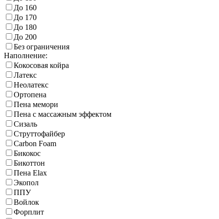
До 160
До 170
До 180
До 200
Без ограничения
Наполнение:
Кокосовая койра
Латекс
Неолатекс
Ортопена
Пена мемори
Пена с массажным эффектом
Сизаль
Струттофайбер
Carbon Foam
Бикокос
Бикоттон
Пена Elax
Экопол
ППУ
Войлок
Форплит