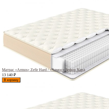
Матрас «Armos» Zefir Hard / «Армос» Зефир Хард
13 140
₽
В корзину