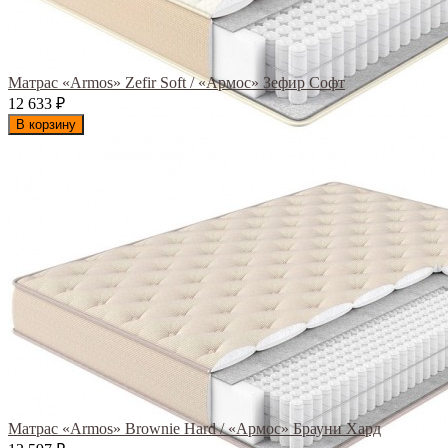
Матрас «Armos» Zefir Soft / «Армос» Зефир Софт
12 633
₽
В корзину
Матрас «Armos» Brownie Hard / «Армос» Брауни Хард