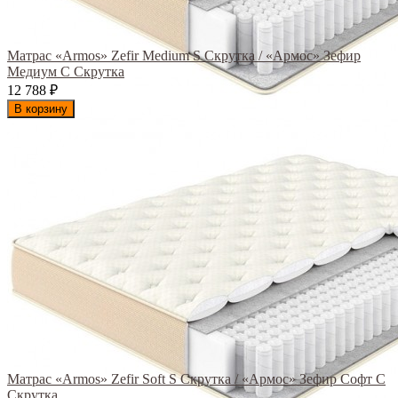
Матрас «Armos» Zefir Medium S Скрутка / «Армос» Зефир
Медиум С Скрутка
12 788
₽
В корзину
Матрас «Armos» Zefir Soft S Скрутка / «Армос» Зефир Софт С
Скрутка