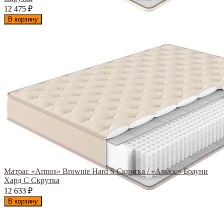
12 475
₽
В корзину
Матрас «Armos» Brownie Hard S Скрутка / «Армос» Брауни
Хард С Скрутка
12 633
₽
В корзину