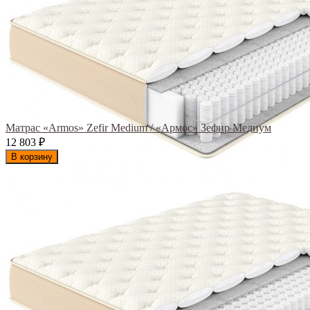
Матрас «Armos» Zefir Medium / «Армос» Зефир Медиум
12 803
₽
В корзину