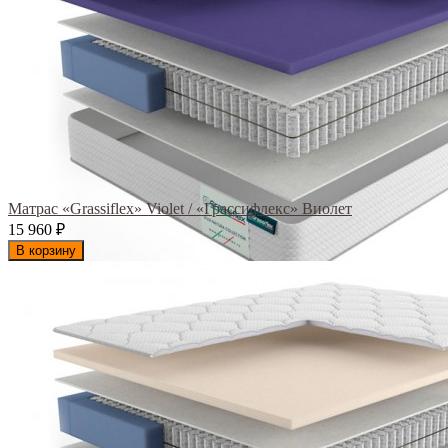
Матрас «Grassiflex» Violet / «Грассифлекс» Виолет
15 960
₽
В корзину