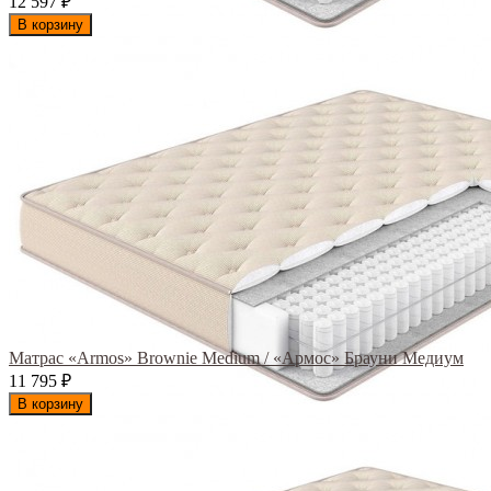
12 597
₽
В корзину
Матрас «Armos» Brownie Medium / «Армос» Брауни Медиум
11 795
₽
В корзину