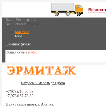
Вход
|
Регистрация
Ваш регион:
Алупка
Магазин
Блог
Корзина:
(пусто)
Общая сумма
пусто
Перейти в корзину
матрасы и мебель для дома
+7(978)216-00-63
+7(978)167-78-32
Пункт самовывоза: г. Алупка,