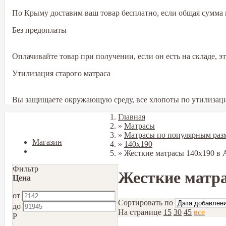
По Крыму доставим ваш товар бесплатно, если общая сумма в
Без предоплаты
Оплачивайте товар при получении, если он есть на складе, 
Утилизация старого матраса
Вы защищаете окружающую среду, все хлопоты по утилизаци
Главная
Закрыть
»
Матрасы
»
Матрасы по популярным раз
Магазин
»
140x190
Блог
»
Жесткие матрасы 140х190 в 
Фильтр
Жесткие матра
Цена
от
Сортировать по
до
На странице
15
30
45
все
Р