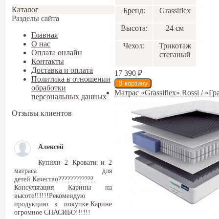
Каталог
Бренд:
Grassiflex
Разделы сайта
Высота:
24 см
Главная
О нас
Чехол:
Трикотаж
Оплата онлайн
стеганый
Контакты
Доставка и оплата
17 390
₽
Политика в отношении
обработки
Матрас «Grassiflex» Rossi / «Г
персональных данных
Отзывы клиентов
Алексей
Купили 2 Кровати и 2
матраса для
детей.Качество????????????.
Консультация Карины на
высоте!!!!!!Рекомендую
продукцию к покупке.Карине
огромное СПАСИБО!!!!!!