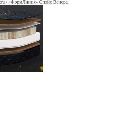
era / «ФормЛиния» Спэйс Венера