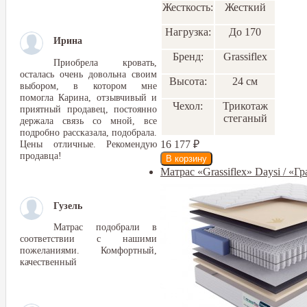
Жесткость:
Жесткий
Нагрузка:
До 170
Ирина
Бренд:
Grassiflex
Приобрела кровать,
осталась очень довольна своим
Высота:
24 см
выбором, в котором мне
помогла Карина, отзывчивый и
Чехол:
Трикотаж
приятный продавец, постоянно
стеганый
держала связь со мной, все
подробно рассказала, подобрала.
Цены отличные. Рекомендую
16 177
₽
продавца!
Матрас «Grassiflex» Daysi / «Г
Гузель
Матрас подобрали в
соответствии с нашими
пожеланиями. Комфортный,
качественный