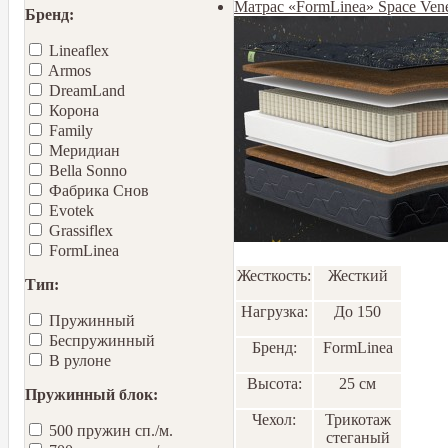
Матрас «FormLinea» Space Ven
Бренд:
Lineaflex
Armos
DreamLand
Корона
Family
Меридиан
Bella Sonno
Фабрика Снов
Еvotek
Grassiflex
FormLinea
Жесткость:
Жесткий
Тип:
Нагрузка:
До 150
Пружинный
Беспружинный
Бренд:
FormLinea
В рулоне
Высота:
25 см
Пружинный блок:
Чехол:
Трикотаж
500 пружин сп./м.
стеганый