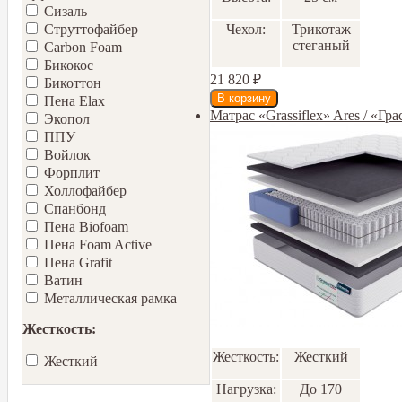
Сизаль
Чехол:
Трикотаж
Струттофайбер
стеганый
Carbon Foam
Бикокос
21 820
₽
Бикоттон
Пена Elax
Матрас «Grassiflex» Ares / «Гр
Экопол
ППУ
Войлок
Форплит
Холлофайбер
Спанбонд
Пена Biofoam
Пена Foam Active
Пена Grafit
Ватин
Металлическая рамка
Жесткость:
Жесткость:
Жесткий
Жесткий
Нагрузка:
До 170