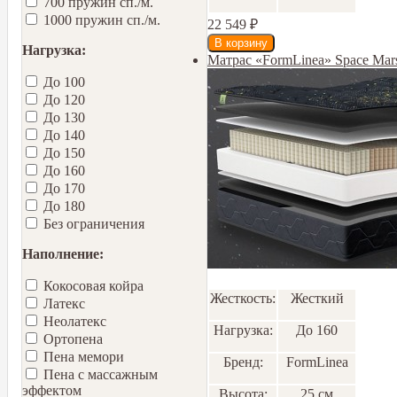
700 пружин сп./м.
1000 пружин сп./м.
22 549
₽
Нагрузка:
Матрас «FormLinea» Space Ma
До 100
До 120
До 130
До 140
До 150
До 160
До 170
До 180
Без ограничения
Наполнение:
Кокосовая койра
Жесткость:
Жесткий
Латекс
Неолатекс
Нагрузка:
До 160
Ортопена
Пена мемори
Бренд:
FormLinea
Пена с массажным
эффектом
Высота:
25 см