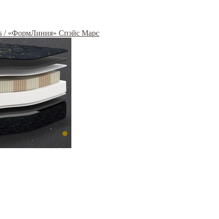
rs / «ФормЛиния» Спэйс Марс