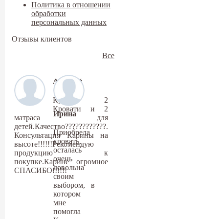
Политика в отношении
обработки
персональных данных
Отзывы клиентов
Все
Алексей
Купили 2
Кровати и 2
Ирина
матраса для
детей.Качество????????????.
Приобрела
Консультация Карины на
кровать,
высоте!!!!!!Рекомендую
осталась
продукцию к
очень
покупке.Карине огромное
довольна
СПАСИБО!!!!!!
своим
выбором, в
котором
мне
помогла