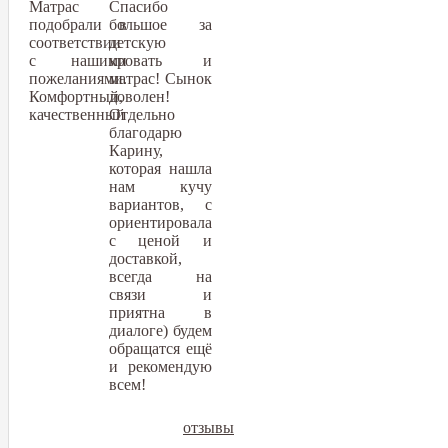
Матрас
Спасибо
подобрали в
большое за
соответствии
детскую
с нашими
кровать и
пожеланиями.
матрас! Сынок
Комфортный,
доволен!
качественный
Отдельно
благодарю
Карину,
которая нашла
нам кучу
вариантов, с
ориентировала
с ценой и
доставкой,
всегда на
связи и
приятна в
диалоге) будем
обращатся ещё
и рекомендую
всем!
отзывы