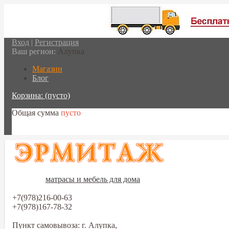
Вход
|
Регистрация
Ваш регион:
Алупка
Магазин
Блог
Корзина:
(пусто)
Общая сумма
пусто
Перейти в корзину
матрасы и мебель для дома
+7(978)216-00-63
+7(978)167-78-32
Пункт самовывоза: г. Алупка,