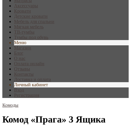
Матрасы
Аксессуары
Кровати
Детские кровати
Мебель для спальни
Мягкая мебель
ТВ-тумбы
Тумбы под обувь
Меню
Магазин
Блог
О нас
Оплата онлайн
Отзывы
Контакты
Доставка и оплата
Личный кабинет
Вход
Регистрация
Комоды
Комод «Прага» 3 Ящика