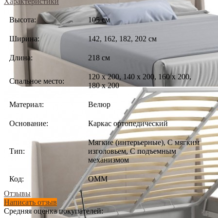
Характеристики
Высота:
105 см
Ширина:
142, 162, 182, 202 см
Длина:
218 см
120 х 200, 140 х 200, 160 х 200,
Спальное место:
180 х 200
Материал:
Велюр
Основание:
Каркас ортопедический
Мягкие (интерьерные), С мягким
Тип:
изголовьем, С подъемным
механизмом
Код:
ОММ
Отзывы
Написать отзыв
Средняя оценка покупателей: