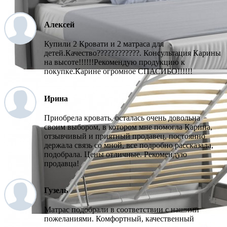
Алексей
Купили 2 Кровати и 2 матраса для
детей.Качество????????????. Консультация Карины
на высоте!!!!!!Рекомендую продукцию к
покупке.Карине огромное СПАСИБО!!!!!!
Ирина
Приобрела кровать, осталась очень довольна
своим выбором, в котором мне помогла Карина,
отзывчивый и приятный продавец, постоянно
держала связь со мной, все подробно рассказала,
подобрала. Цены отличные. Рекомендую
продавца!
Гузель
Матрас подобрали в соответствии с нашими
пожеланиями. Комфортный, качественный