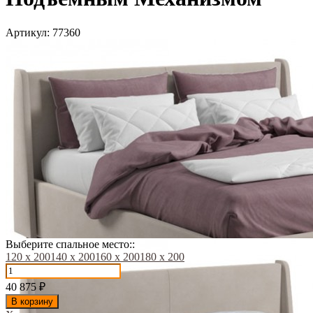
Артикул:
77360
Выберите спальное место::
120 х 200
140 х 200
160 х 200
180 х 200
40 875
₽
В корзину