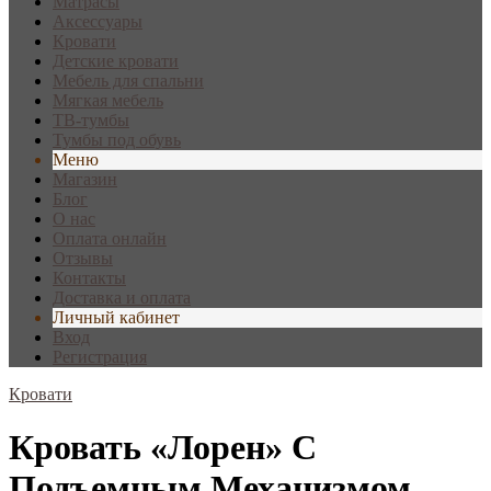
Матрасы
Аксессуары
Кровати
Детские кровати
Мебель для спальни
Мягкая мебель
ТВ-тумбы
Тумбы под обувь
Меню
Магазин
Блог
О нас
Оплата онлайн
Отзывы
Контакты
Доставка и оплата
Личный кабинет
Вход
Регистрация
Кровати
Кровать «Лорен» С
Подъемным Механизмом