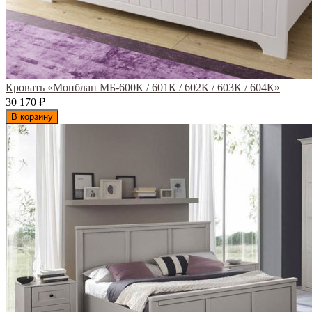
Кровать «Монблан МБ-600К / 601К / 602К / 603К / 604К»
30 170
₽
В корзину