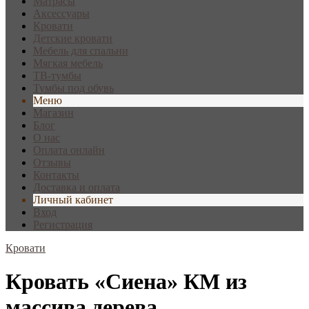
Матрасы
Аксессуары
Кровати
Детские кровати
Мебель для спальни
Мягкая мебель
ТВ-тумбы
Тумбы под обувь
Меню
Магазин
Блог
О нас
Оплата онлайн
Отзывы
Контакты
Доставка и оплата
Личный кабинет
Вход
Регистрация
Кровати
Кровать «Сиена» КМ из
массива дерева