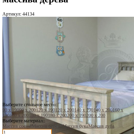
Артикул:
44134
Выберите спальное место::
90 х 190
90 х 200
120 х 190
120 х 200
140 х 190
140 х 200
160 х
190
160 х 200
180 х 190
180 х 200
200 х 190
200 х 200
Выберите материал::
Массив сосны
Массив березы
Массив бука
Массив дуба