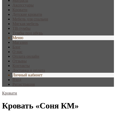
Матрасы
Аксессуары
Кровати
Детские кровати
Мебель для спальни
Мягкая мебель
ТВ-тумбы
Тумбы под обувь
Меню
Магазин
Блог
О нас
Оплата онлайн
Отзывы
Контакты
Доставка и оплата
Личный кабинет
Вход
Регистрация
Кровати
Кровать «Соня КМ»