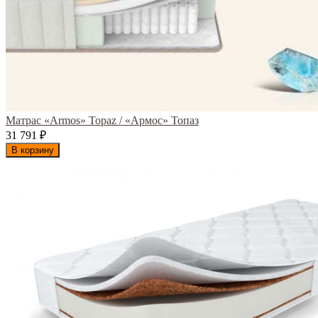
Матрас «Armos» Topaz / «Армос» Топаз
31 791
₽
В корзину