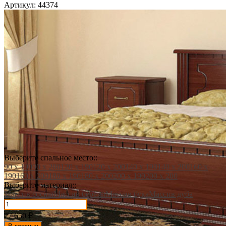
Артикул:
44374
Выберите спальное место::
90 х 190
90 х 200
120 х 190
120 х 200
140 х 190
140 х 200
160 х
190
160 х 200
180 х 190
180 х 200
200 х 190
200 х 200
Выберите материал::
Массив сосны
Массив березы
Массив бука
Массив дуба
27 650
₽