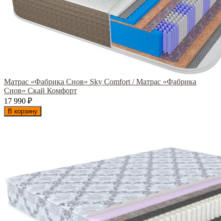
Матрас «Фабрика Снов» Sky Comfort / Матрас «Фабрика
Снов» Скай Комфорт
17 990
₽
В корзину