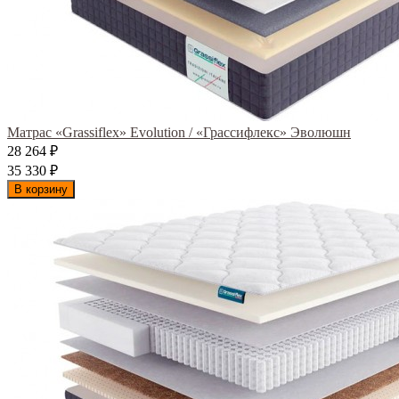
Матрас «Grassiflex» Evolution / «Грассифлекс» Эволюшн
28 264
₽
35 330
₽
В корзину