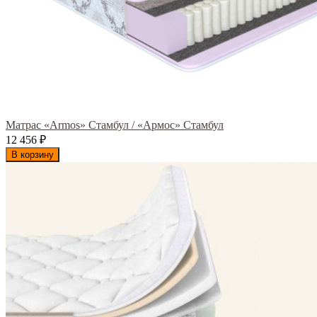
Матрас «Armos» Стамбул / «Армос» Стамбул
12 456
₽
В корзину