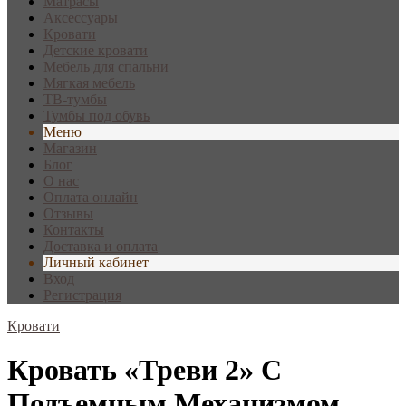
Матрасы
Аксессуары
Кровати
Детские кровати
Мебель для спальни
Мягкая мебель
ТВ-тумбы
Тумбы под обувь
Меню
Магазин
Блог
О нас
Оплата онлайн
Отзывы
Контакты
Доставка и оплата
Личный кабинет
Вход
Регистрация
Кровати
Кровать «Треви 2» С
Подъемным Механизмом