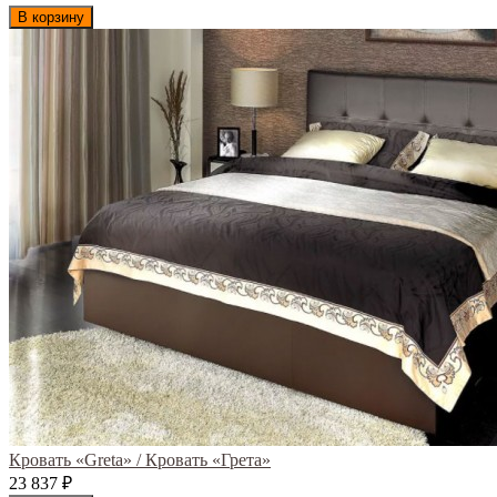
В корзину
Кровать «Greta» / Кровать «Грета»
23 837
₽