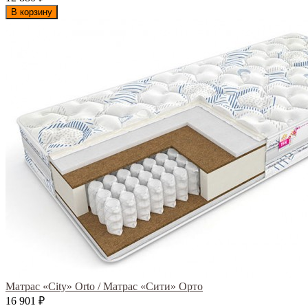
В корзину
Матрас «City» Orto / Матрас «Сити» Орто
16 901
₽