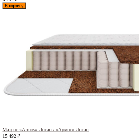
В корзину
Матрас «Armos» Логан / «Армос» Логан
15 492
₽