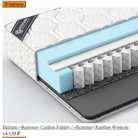
В корзину
Матрас «Корона» Carbon Family / «Корона» Карбон Фэмели
14 129
₽