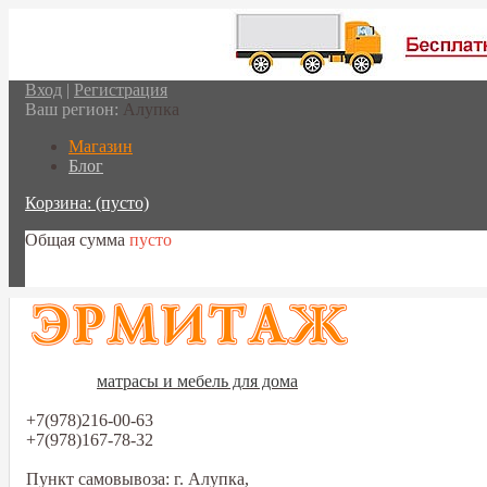
Вход
|
Регистрация
Ваш регион:
Алупка
Магазин
Блог
Корзина:
(пусто)
Общая сумма
пусто
Перейти в корзину
матрасы и мебель для дома
+7(978)216-00-63
+7(978)167-78-32
Пункт самовывоза: г. Алупка,