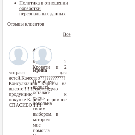
Политика в отношении
обработки
персональных данных
Отзывы клиентов
Все
Алексей
Купили 2
Кровати и 2
Ирина
матраса для
детей.Качество????????????.
Приобрела
Консультация Карины на
кровать,
высоте!!!!!!Рекомендую
осталась
продукцию к
очень
покупке.Карине огромное
довольна
СПАСИБО!!!!!!
своим
выбором, в
котором
мне
помогла