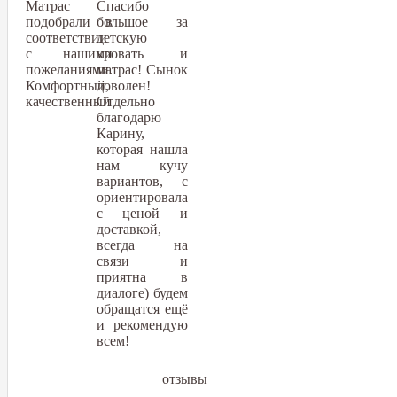
Матрас
Спасибо
подобрали в
большое за
соответствии
детскую
с нашими
кровать и
пожеланиями.
матрас! Сынок
Комфортный,
доволен!
качественный
Отдельно
благодарю
Карину,
которая нашла
нам кучу
вариантов, с
ориентировала
с ценой и
доставкой,
всегда на
связи и
приятна в
диалоге) будем
обращатся ещё
и рекомендую
всем!
отзывы