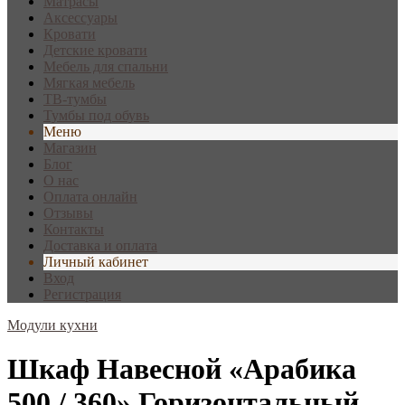
Матрасы
Аксессуары
Кровати
Детские кровати
Мебель для спальни
Мягкая мебель
ТВ-тумбы
Тумбы под обувь
Меню
Магазин
Блог
О нас
Оплата онлайн
Отзывы
Контакты
Доставка и оплата
Личный кабинет
Вход
Регистрация
Модули кухни
Шкаф Навесной «Арабика
500 / 360» Горизонтальный