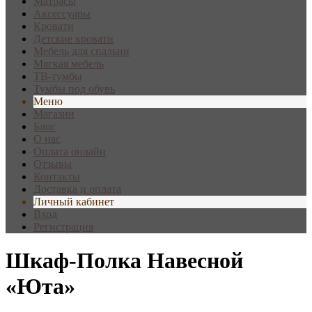
Матрасы
Аксессуары
Кровати
Детские кровати
Мебель для спальни
Мягкая мебель
ТВ-тумбы
Тумбы под обувь
Меню
Магазин
Блог
О нас
Оплата онлайн
Отзывы
Контакты
Доставка и оплата
Личный кабинет
Вход
Регистрация
Шкаф-Полка Навесной
«Юта»