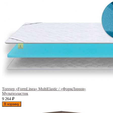
Топпер «FormLinea» MultiElastic / «ФормЛиния»
Мультиэластик
9 264
₽
В корзину