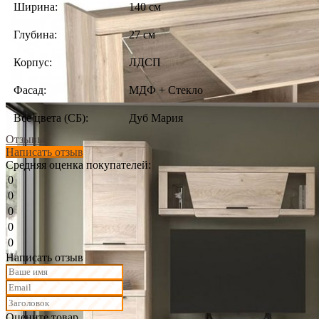
Ширина:
140 см
Глубина:
27 см
Корпус:
ЛДСП
Фасад:
МДФ + Стекло
Все цвета (СБ):
Дуб Мария
Отзывы
Написать отзыв
Средняя оценка покупателей:
0
0
0
0
0
Написать отзыв
Оцените товар