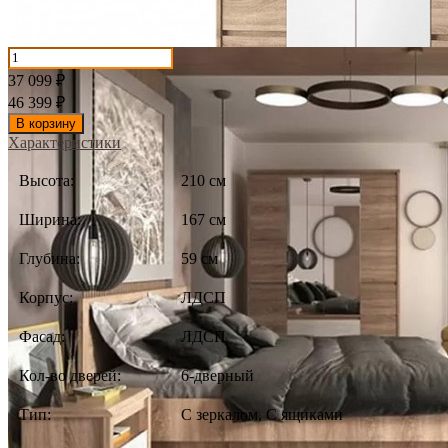
37 099
₽
46 399
₽
В корзину
Характеристики
Высота:
210 см
Ширина:
167 см
Глубина:
59 см
Корпус:
ЛДСП
Фасад:
ЛДСП
Кол-во дверей:
6-дверный
Тип:
С зеркалом, С ящиками