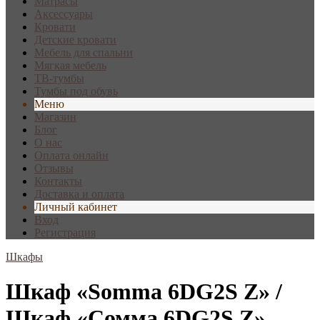
Матрасы
Аксессуары
Кровати
Детские кровати
Мебель для спальни
Мягкая мебель
ТВ-тумбы
Тумбы под обувь
Меню
Магазин
Блог
О нас
Оплата онлайн
Отзывы
Контакты
Доставка и оплата
Личный кабинет
Вход
Регистрация
Шкафы
Шкаф «Somma 6DG2S Z» /
Шкаф «Сомма 6DG2S Z»