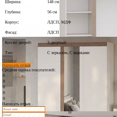
Ширина:
148 см
Глубина:
56 см
Корпус:
ЛДСП, МДФ
Фасад:
ЛДСП
Кол-во дверей:
3-дверный
Тип:
С зеркалом, С ящиками
Отзывы
Написать отзыв
Средняя оценка покупателей:
0
0
0
0
0
Написать отзыв