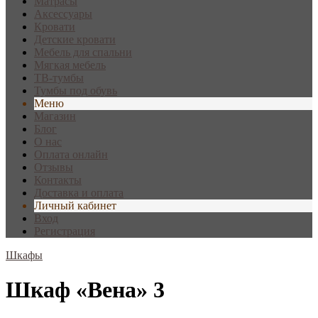
Матрасы
Аксессуары
Кровати
Детские кровати
Мебель для спальни
Мягкая мебель
ТВ-тумбы
Тумбы под обувь
Меню
Магазин
Блог
О нас
Оплата онлайн
Отзывы
Контакты
Доставка и оплата
Личный кабинет
Вход
Регистрация
Шкафы
Шкаф «Вена» 3