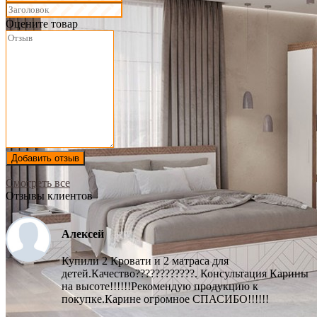
Оцените товар
Добавить отзыв
Смотреть все
Отзывы клиентов
Алексей
Купили 2 Кровати и 2 матраса для
детей.Качество????????????. Консультация Карины
на высоте!!!!!!Рекомендую продукцию к
покупке.Карине огромное СПАСИБО!!!!!!