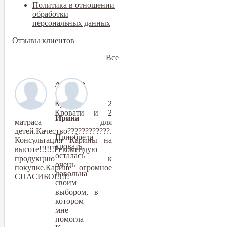
Политика в отношении
обработки
персональных данных
Отзывы клиентов
Все
Алексей
Купили 2
Кровати и 2
Ирина
матраса для
детей.Качество????????????.
Приобрела
Консультация Карины на
кровать,
высоте!!!!!!Рекомендую
осталась
продукцию к
очень
покупке.Карине огромное
довольна
СПАСИБО!!!!!!
своим
выбором, в
котором
мне
помогла