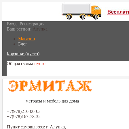
Вход
|
Регистрация
Ваш регион:
Алупка
Магазин
Блог
Корзина:
(пусто)
Общая сумма
пусто
Перейти в корзину
матрасы и мебель для дома
+7(978)216-00-63
+7(978)167-78-32
Пункт самовывоза: г. Алупка,