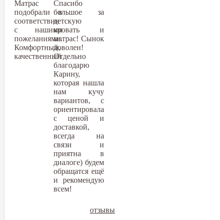
Матрас
Спасибо
подобрали в
большое за
соответствии
детскую
с нашими
кровать и
пожеланиями.
матрас! Сынок
Комфортный,
доволен!
качественный
Отдельно
благодарю
Карину,
которая нашла
нам кучу
вариантов, с
ориентировала
с ценой и
доставкой,
всегда на
связи и
приятна в
диалоге) будем
обращатся ещё
и рекомендую
всем!
отзывы