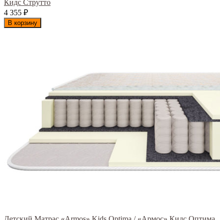
Кидс Струтто
4 355
₽
В корзину
Детский Матрас «Armos» Kids Optima / «Армос» Кидс Оптима