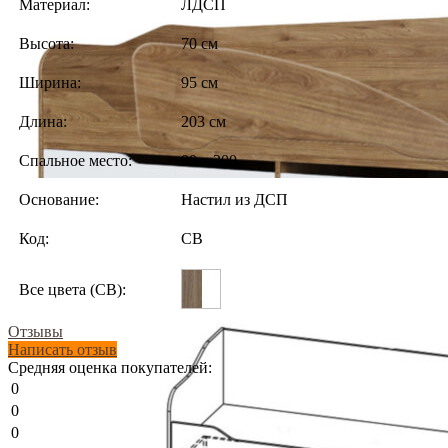
Материал:
ЛДСП
Высота:
70 см
Ширина:
95 см
Длина:
203 см
Спальное место:
90 х 200
Основание:
Настил из ДСП
Код:
СВ
Все цвета (СВ):
Отзывы
Написать отзыв
Средняя оценка покупателей:
0
0
0