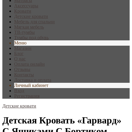
Матрасы
Аксессуары
Кровати
Детские кровати
Мебель для спальни
Мягкая мебель
ТВ-тумбы
Тумбы под обувь
Меню
Магазин
Блог
О нас
Оплата онлайн
Отзывы
Контакты
Доставка и оплата
Личный кабинет
Вход
Регистрация
Детские кровати
Детская Кровать «Гарвард»
С Ящиками С Бортиком