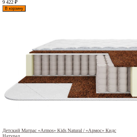
9 422
₽
В корзину
Детский Матрас «Armos» Kids Natural / «Армос» Кидс
Натурал