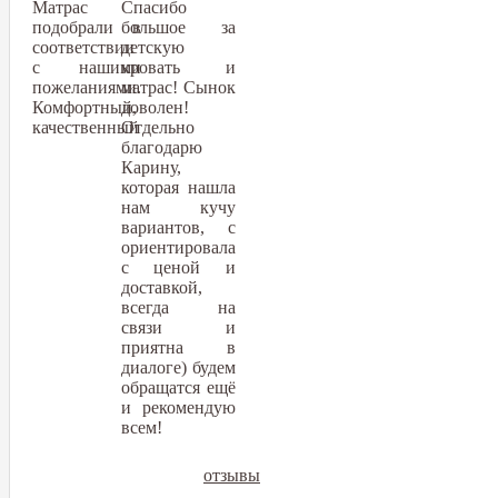
Матрас
Спасибо
подобрали в
большое за
соответствии
детскую
с нашими
кровать и
пожеланиями.
матрас! Сынок
Комфортный,
доволен!
качественный
Отдельно
благодарю
Карину,
которая нашла
нам кучу
вариантов, с
ориентировала
с ценой и
доставкой,
всегда на
связи и
приятна в
диалоге) будем
обращатся ещё
и рекомендую
всем!
отзывы