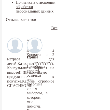
Политика в отношении
обработки
персональных данных
Отзывы клиентов
Все
Алексей
Купили 2
Кровати и 2
Ирина
матраса для
детей.Качество????????????.
Приобрела
Консультация Карины на
кровать,
высоте!!!!!!Рекомендую
осталась
продукцию к
очень
покупке.Карине огромное
довольна
СПАСИБО!!!!!!
своим
выбором, в
котором
мне
помогла