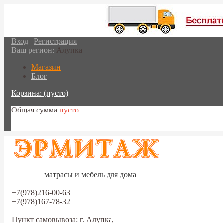
Вход
|
Регистрация
Ваш регион:
Алупка
Магазин
Блог
Корзина:
(пусто)
Общая сумма
пусто
Перейти в корзину
матрасы и мебель для дома
+7(978)216-00-63
+7(978)167-78-32
Пункт самовывоза: г. Алупка,