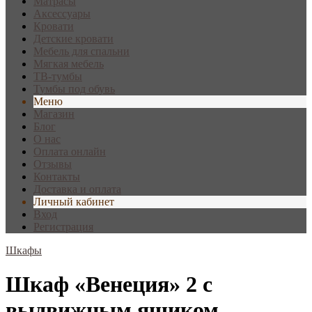
Матрасы
Аксессуары
Кровати
Детские кровати
Мебель для спальни
Мягкая мебель
ТВ-тумбы
Тумбы под обувь
Меню
Магазин
Блог
О нас
Оплата онлайн
Отзывы
Контакты
Доставка и оплата
Личный кабинет
Вход
Регистрация
Шкафы
Шкаф «Венеция» 2 с
выдвижным ящиком