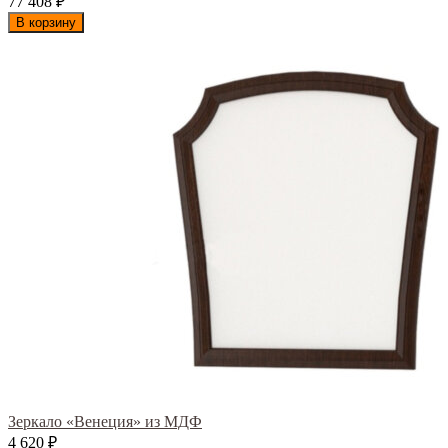
77 408
₽
В корзину
Зеркало «Венеция» из МДФ
4 620
₽